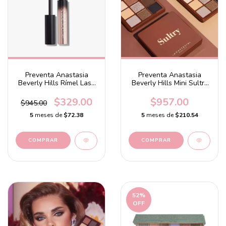
Preventa Anastasia
Preventa Anastasia
Beverly Hills Rímel Lash
Beverly Hills Mini Sultry
Brag® Volumizing
Eyeshadow Palette
Mascara
$329.00
$957.00
$945.00
5
meses de
$72.38
5
meses de
$210.54
52
%
OFF