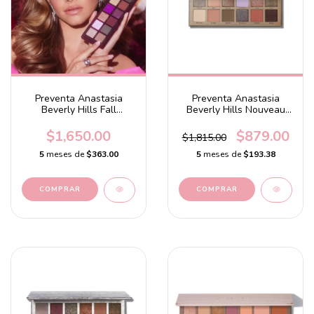
Preventa Anastasia
Preventa Anastasia
Beverly Hills Fall
Beverly Hills Nouveau
Romance Eyeshadow
Palette
Palette
$1,650.00
$879.00
$1,815.00
5
meses de
$363.00
5
meses de
$193.38