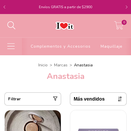
Envíos GRATIS a partir de $2900
0
Complementos y Accesorios
Maquillaje
Inicio
>
Marcas
>
Anastasia
Anastasia
Filtrar