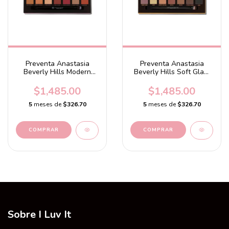
Preventa Anastasia
Preventa Anastasia
Beverly Hills Modern
Beverly Hills Soft Glam
Renaissance Eyeshadow
Eyeshadow Palette
Palette
$1,485.00
$1,485.00
5
meses de
$326.70
5
meses de
$326.70
Sobre I Luv It