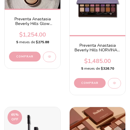
Preventa Anastasia
Beverly Hills Glow
Seeker Highlighter
$1,254.00
5
meses de
$275.88
Preventa Anastasia
Beverly Hills NORVINA®
Eyeshadow Palette
$1,485.00
5
meses de
$326.70
65
%
OFF