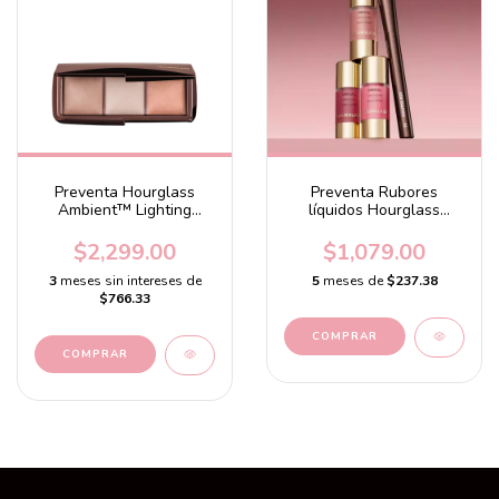
Preventa Hourglass
Preventa Rubores
Ambient™ Lighting
líquidos Hourglass
Palette 1
Unreal Liquid Blush
$2,299.00
$1,079.00
3
meses sin intereses de
5
meses de
$237.38
$766.33
COMPRAR