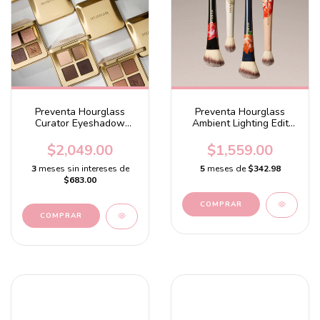
Preventa Hourglass
Preventa Hourglass
Curator Eyeshadow
Ambient Lighting Edit
Palette
Brush II
$2,049.00
$1,559.00
3
meses sin intereses de
5
meses de
$342.98
$683.00
COMPRAR
COMPRAR