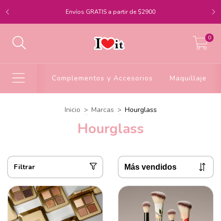
Envíos GRATIS a partir de $2900
0
Complementos y Accesorios
Maquillaje
Inicio
>
Marcas
>
Hourglass
Hourglass
Filtrar