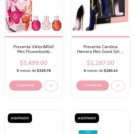
Preventa Viktor&Rolf
Preventa Carolina
Mini Flowerbomb
Herrera Mini Good Girl &
Perfume Trio Set
Good Girl Blush Perfume
Set
$1,499.00
$1,287.00
5
meses de
$329.78
5
meses de
$283.14
AGOTADO
AGOTADO