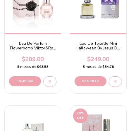
Eau De Parfum
Eau De Toilette Mini
Flowerbomb Viktor&Rolf
Halloween By Jesus Del
7mL
Pozo 4.5 ml
$289.00
$249.00
5
meses de
$63.58
5
meses de
$54.78
20
%
OFF