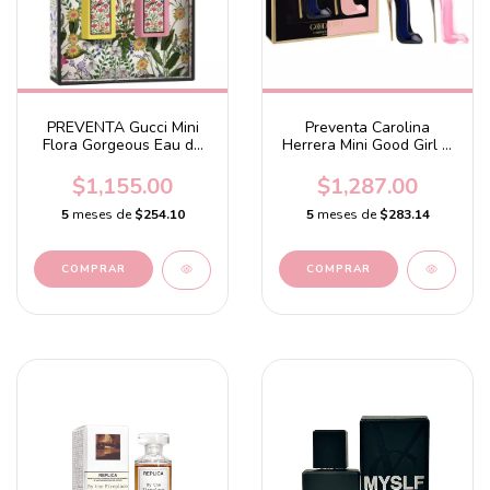
PREVENTA Gucci Mini
Preventa Carolina
Flora Gorgeous Eau de
Herrera Mini Good Girl &
Parfum Duo Set
Good Girl Blush Perfume
Set
$1,155.00
$1,287.00
5
meses de
$254.10
5
meses de
$283.14