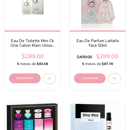
Eau De Toilette Mini Ck
Eau De Parfum Lattafa
One Calvin Klein Unisex
Yara 50ml
15 ml
$289.00
$399.00
$499.00
5
meses de
$63.58
5
meses de
$87.78