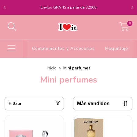
Envíos GRATIS a partir de $2900
0
Complementos y Accesorios
Maquillaje
Inicio
>
Mini perfumes
Mini perfumes
Filtrar