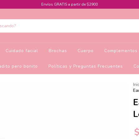
Envíos GRATIS a partir de $2900
Cuidado facial
Brochas
Cuerpo
Complementos 
dito pero bonito
Políticas y Preguntas Frecuentes
Co
Ini
Ea
E
L