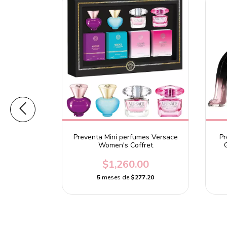
 Halloween
Preventa Mini perfumes Versace
Pr
 4.5 ml
Women's Coffret
0
$1,260.00
.78
5
meses de
$277.20