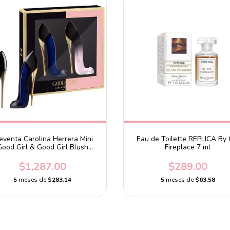
eventa Carolina Herrera Mini
Eau de Toilette REPLICA By 
Good Girl & Good Girl Blush
Fireplace 7 ml
Perfume Set
$1,287.00
$289.00
5
meses de
$283.14
5
meses de
$63.58