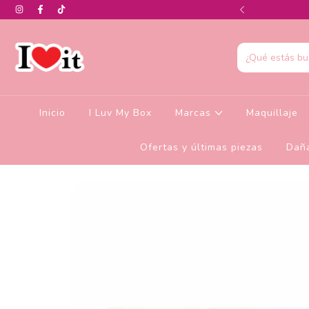
0% de descuento en la colección de Glamlite
Inicio
I Luv My Box
Marcas
Maquillaje
Ofertas y últimas piezas
Daña