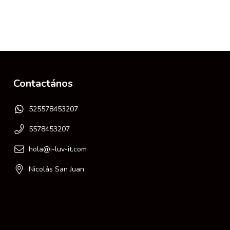
Contactános
525578453207
5578453207
hola@i-luv-it.com
Nicolás San Juan