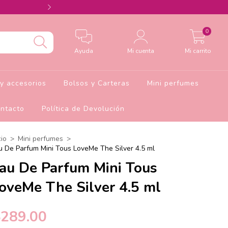
Agrega el cupón Barbie10 para 10% de descu
0
Ayuda
Mi cuenta
Mi carrito
y accesorios
Bolsos y Carteras
Mini perfumes
ntacto
Política de Devolución
cio
>
Mini perfumes
>
u De Parfum Mini Tous LoveMe The Silver 4.5 ml
au De Parfum Mini Tous
oveMe The Silver 4.5 ml
$289.00