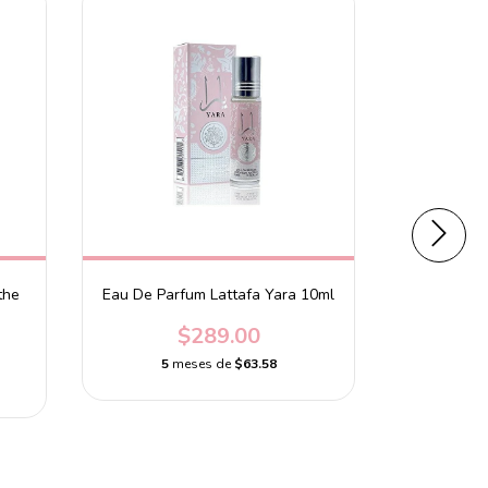
the
Eau De Parfum Lattafa Yara 10ml
Eau De 
Vi
$289.00
5
meses de
$63.58
5
m