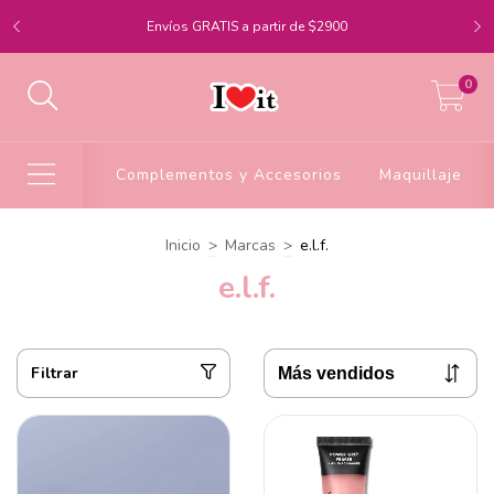
Envíos GRATIS a partir de $2900
0
Complementos y Accesorios
Maquillaje
Inicio
>
Marcas
>
e.l.f.
e.l.f.
Filtrar