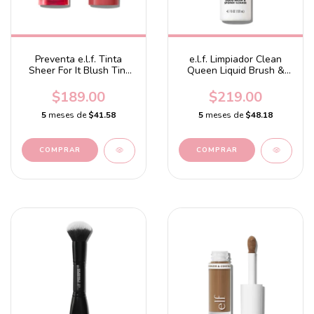
Preventa e.l.f. Tinta
e.l.f. Limpiador Clean
Sheer For It Blush Tint
Queen Liquid Brush &
Cherry Cola​ - sheer
Sponge Cleaner
black cherry
$189.00
$219.00
5
meses de
$41.58
5
meses de
$48.18