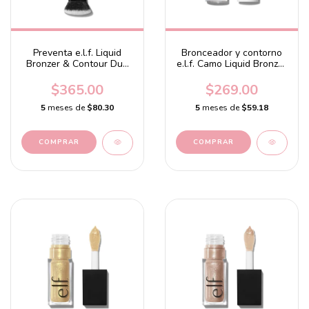
Preventa e.l.f. Liquid
Bronceador y contorno
Bronzer & Contour Duo
e.l.f. Camo Liquid Bronzer
Brush
& Contour 3 Light
$365.00
$269.00
5
meses de
$80.30
5
meses de
$59.18