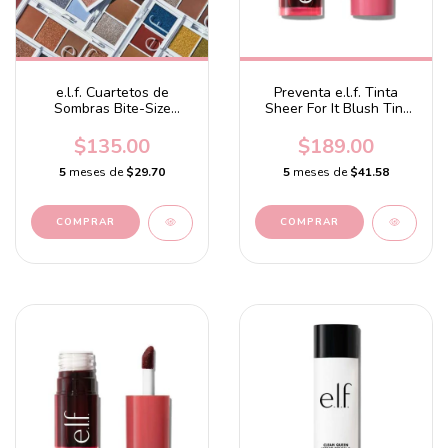
e.l.f. Cuartetos de
Preventa e.l.f. Tinta
Sombras Bite-Size
Sheer For It Blush Tint
Eyeshadow
Left on Red - sheer red
$135.00
$189.00
5
meses de
$29.70
5
meses de
$41.58
COMPRAR