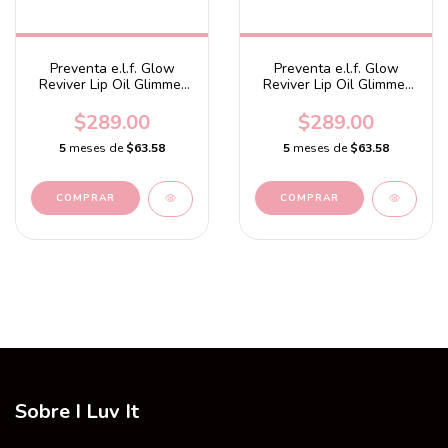
Preventa e.l.f. Glow
Preventa e.l.f. Glow
Reviver Lip Oil Glimmer
Reviver Lip Oil Glimmer
Citrine Gleam - Clear +
Crystal Baller -
Gold Pearl
Champagne + Crystal
$289.00
$289.00
Pearl
5
meses de
$63.58
5
meses de
$63.58
Sobre I Luv It