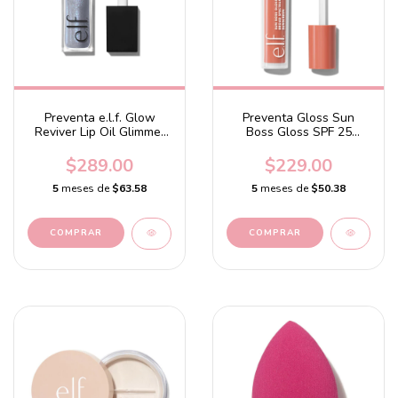
Preventa e.l.f. Glow
Preventa Gloss Sun
Reviver Lip Oil Glimmer
Boss Gloss SPF 25
Opal-ogy Tour - Light
Peachy Kween - Soft
Blue + Violet Pearl
Coral
$289.00
$229.00
5
meses de
$63.58
5
meses de
$50.38