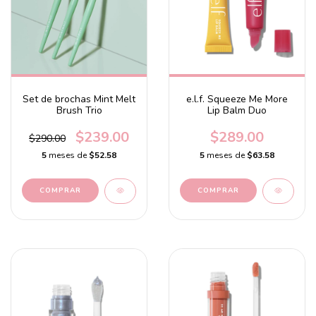
Set de brochas Mint Melt
e.l.f. Squeeze Me More
Brush Trio
Lip Balm Duo
$239.00
$289.00
$290.00
5
meses de
$52.58
5
meses de
$63.58