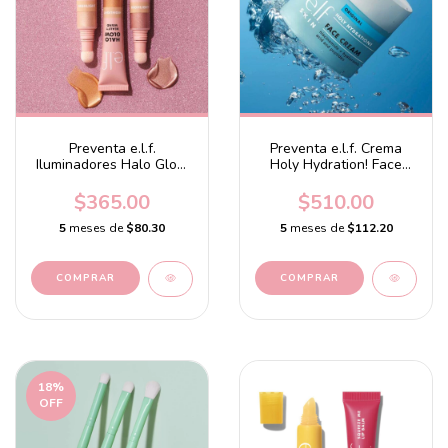
Preventa e.l.f.
Preventa e.l.f. Crema
Iluminadores Halo Glow
Holy Hydration! Face
Highlight Beauty Wand
Cream
$365.00
$510.00
5
meses de
$80.30
5
meses de
$112.20
COMPRAR
18
%
OFF