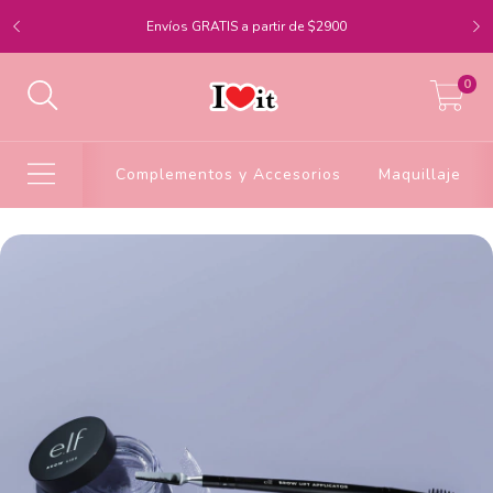
Envíos GRATIS a partir de $2900
0
Complementos y Accesorios
Maquillaje