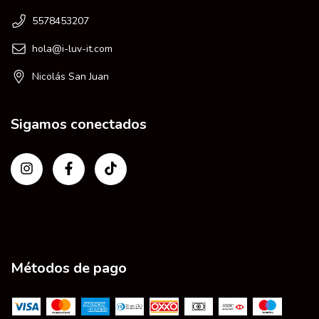
5578453207
hola@i-luv-it.com
Nicolás San Juan
Sigamos conectados
Métodos de pago