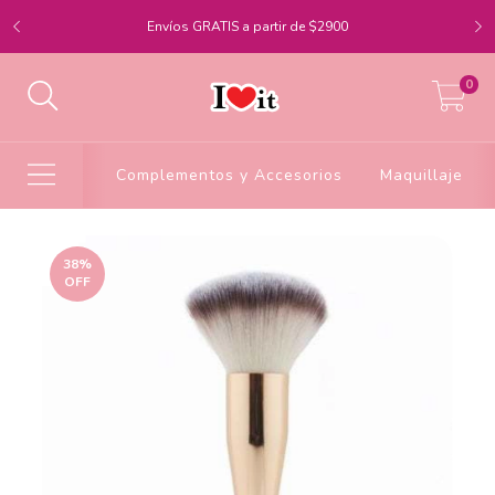
Envíos GRATIS a partir de $2900
0
Complementos y Accesorios
Maquillaje
38
%
OFF