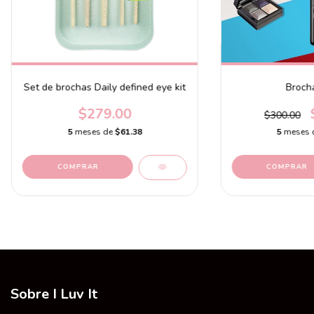
Set de brochas Daily defined eye kit
Broch
$279.00
$300.00
5
meses de
$61.38
5
meses 
Sobre I Luv It