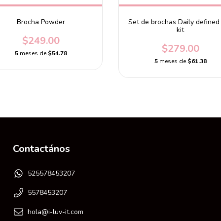
Brocha Powder
Set de brochas Daily defined
kit
$249.00
$279.00
5
meses de
$54.78
5
meses de
$61.38
Contactános
525578453207
5578453207
hola@i-luv-it.com