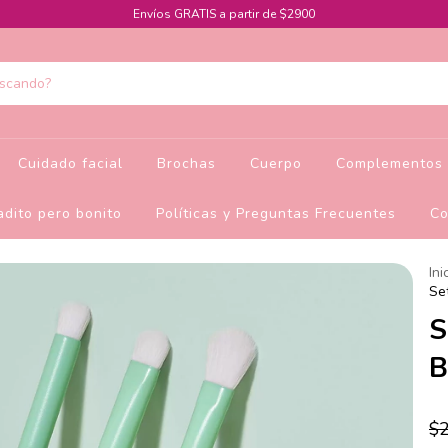
Envíos GRATIS a partir de $2900
Cuidado facial
Brochas
Cuerpo
Complementos 
dito pero bonito
Políticas y Preguntas Frecuentes
Co
Ini
Se
S
B
$