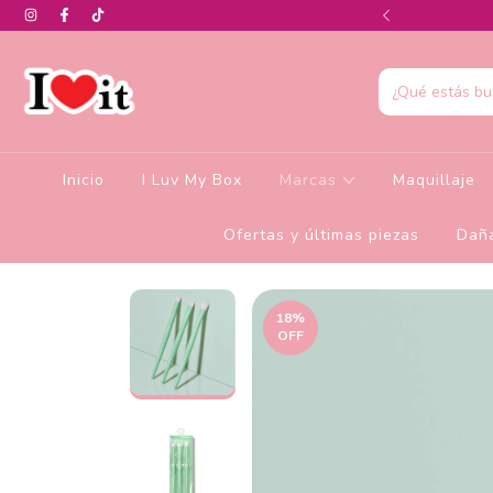
0% de descuento en la colección de Glamlite
Inicio
I Luv My Box
Marcas
Maquillaje
Ofertas y últimas piezas
Daña
18
%
OFF