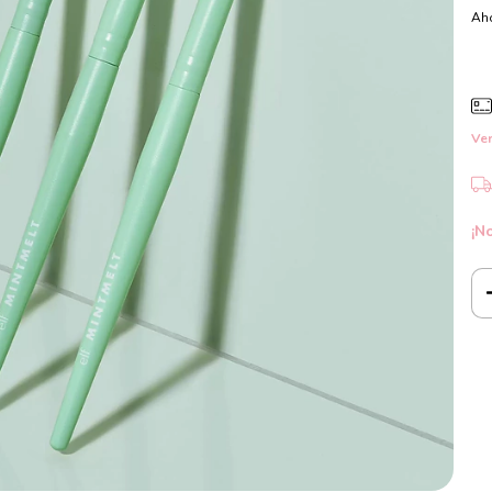
Aho
Ver
¡No