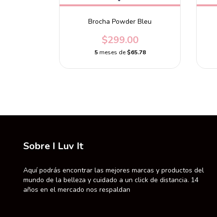
reener
Brocha Powder Bleu
0.00
$299.00
6.40
5
meses de
$65.78
Sobre I Luv It
Aquí podrás encontrar las mejores marcas y productos del
mundo de la belleza y cuidado a un click de distancia. 14
años en el mercado nos respaldan