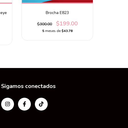
5
m
 eye
Brocha E823
$199.00
$300.00
5
meses de
$43.78
Sigamos conectados