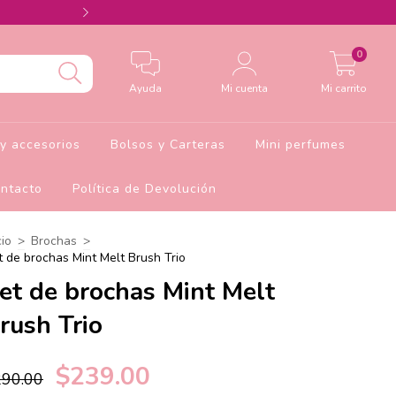
Agrega el cupón Barbie10 para 10% de descu
0
Ayuda
Mi cuenta
Mi carrito
y accesorios
Bolsos y Carteras
Mini perfumes
ntacto
Política de Devolución
cio
>
Brochas
>
t de brochas Mint Melt Brush Trio
et de brochas Mint Melt
rush Trio
$239.00
290.00