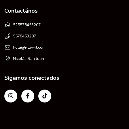
Contactános
525578453207
5578453207
hola@i-luv-it.com
Nicolás San Juan
Sigamos conectados