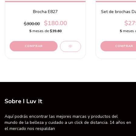
Brocha E827
Set de brochas Dai
$180.00
$27
$300.00
5
meses de
$39.60
5
meses 
Sobre I Luv It
Aquí podrás encontrar las mejores marcas y productos del
mundo de la belleza y cuidado a un click de distancia. 14 años en
el mercado nos respaldan