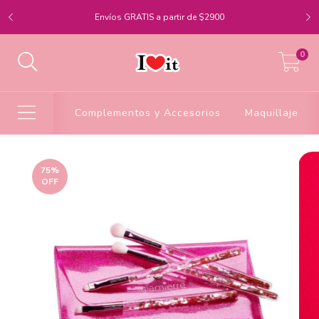
Envíos GRATIS a partir de $2900
0
Complementos y Accesorios
Maquillaje
75
%
OFF