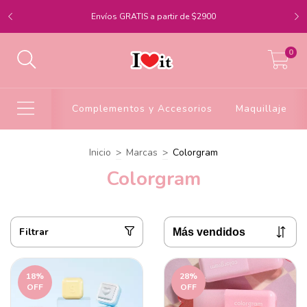
Envíos GRATIS a partir de $2900
0
Complementos y Accesorios
Maquillaje
Inicio
>
Marcas
>
Colorgram
Colorgram
Filtrar
18
%
28
%
OFF
OFF