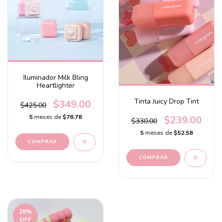
Iluminador Milk Bling
Heartlighter
Tinta Juicy Drop Tint
$349.00
$425.00
5
meses de
$76.78
$239.00
$330.00
5
meses de
$52.58
COMPRAR
COMPRAR
28
%
OFF