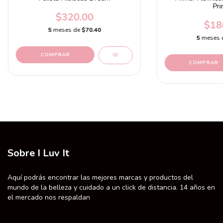
Pri
$320.00
$18
5
meses de
$70.40
5
meses 
Sobre I Luv It
Aquí podrás encontrar las mejores marcas y productos del
mundo de la belleza y cuidado a un click de distancia. 14 años en
el mercado nos respaldan