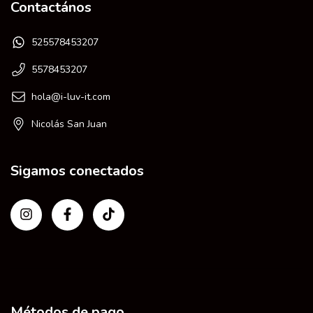
Contactános
525578453207
5578453207
hola@i-luv-it.com
Nicolás San Juan
Sigamos conectados
Métodos de pago