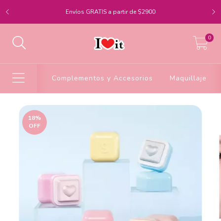
Envíos GRATIS a partir de $2900
0
Complementos y Accesorios
Maquillaje
18
%
OFF