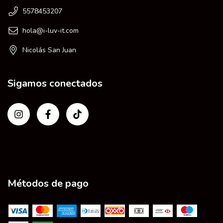
5578453207
hola@i-luv-it.com
Nicolás San Juan
Sigamos conectados
Métodos de pago