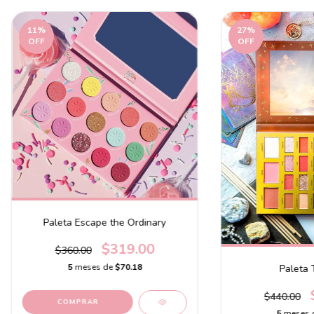
11
%
27
%
OFF
OFF
Paleta Escape the Ordinary
$319.00
$360.00
5
meses de
$70.18
Paleta 
$440.00
5
meses 