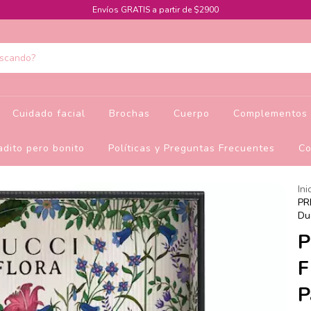
Envíos GRATIS a partir de $2900
Cuidado facial
Brochas
Cuerpo
Complementos 
dito pero bonito
Políticas y Preguntas Frecuentes
Co
Ini
PR
Du
P
F
P