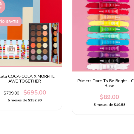
%
F
ÍO GRATIS
leta COCA-COLA X MORPHE
Primers Dare To Be Bright - C
AWE TOGETHER
Base
$695.00
$799.00
$89.00
5
meses de
$152.90
5
meses de
$19.58