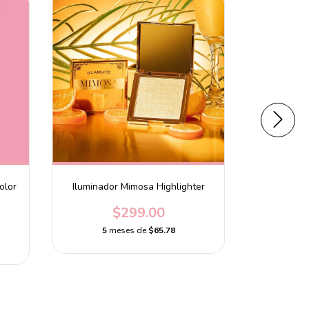
olor
Iluminador Mimosa Highlighter
Primer Flaw
$299.00
5
meses de
$65.78
5
m