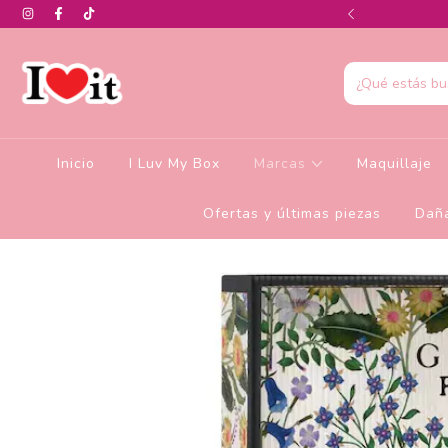
0% de descuento en la colección de Glamlite
Inicio
I Luv My Box
Marcas
Maquillaje
Ofertas y últimas piezas
Daña