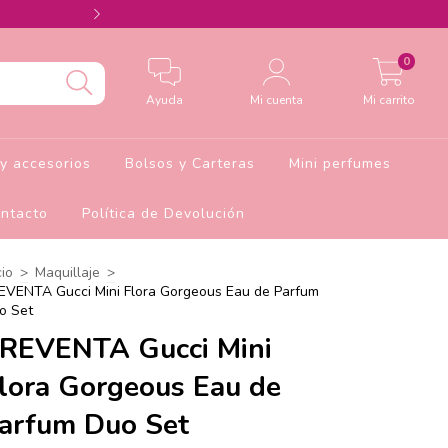
Agrega el cupón Barbie10 para 10% de descu
0
Ayuda
Mi cuenta
Mi carrito
y accesorios
Bolsos y Carteras
Mini perfumes
ntacto
Política de Devolución
cio
>
Maquillaje
>
EVENTA Gucci Mini Flora Gorgeous Eau de Parfum
o Set
REVENTA Gucci Mini
lora Gorgeous Eau de
arfum Duo Set