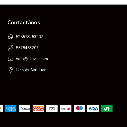
Contactános
525578453207
5578453207
hola@i-luv-it.com
Nicolás San Juan