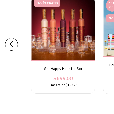
ENVÍO GRATIS
13
OF
ENV
Pa
tter Glow
Set Happy Hour Lip Set
e
$699.00
0
5
meses de
$153.78
.90