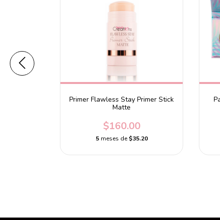
Ordinary
Primer Flawless Stay Primer Stick
P
Matte
9.00
$160.00
.18
5
meses de
$35.20