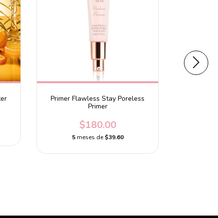
ter
Primer Flawless Stay Poreless
Primers Dar
Primer
$180.00
5
meses de
$39.60
5
m