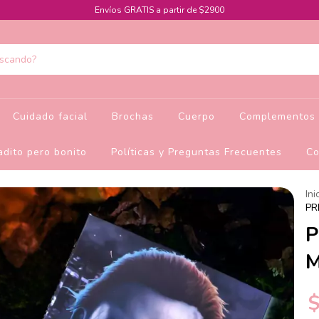
Envíos GRATIS a partir de $2900
Cuidado facial
Brochas
Cuerpo
Complementos 
dito pero bonito
Políticas y Preguntas Frecuentes
Co
Ini
PR
P
M