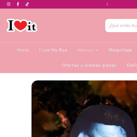
0% de descuento en la colección de Glamlite
Inicio
I Luv My Box
Marcas
Maquillaje
Ofertas y últimas piezas
Daña