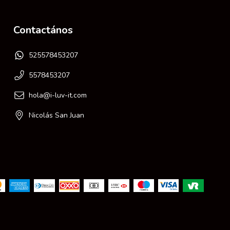
Contactános
525578453207
5578453207
hola@i-luv-it.com
Nicolás San Juan