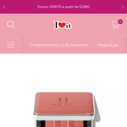
Envíos GRATIS a partir de $2900
0
Complementos y Accesorios
Maquillaje