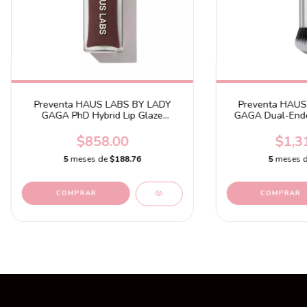
Preventa HAUS LABS BY LADY
Preventa HAUS
GAGA PhD Hybrid Lip Glaze
GAGA Dual-Ende
Plumping Gloss Cocoa
Br
$858.00
$1,3
5
meses de
$188.76
5
meses 