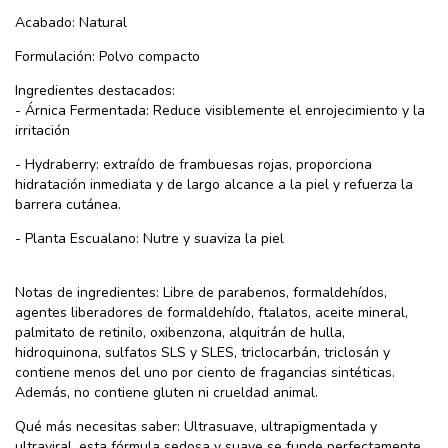
Acabado: Natural
Formulación: Polvo compacto
Ingredientes destacados:
- Árnica Fermentada: Reduce visiblemente el enrojecimiento y la
irritación
- Hydraberry: extraído de frambuesas rojas, proporciona
hidratación inmediata y de largo alcance a la piel y refuerza la
barrera cutánea.
- Planta Escualano: Nutre y suaviza la piel
Notas de ingredientes: Libre de parabenos, formaldehídos,
agentes liberadores de formaldehído, ftalatos, aceite mineral,
palmitato de retinilo, oxibenzona, alquitrán de hulla,
hidroquinona, sulfatos SLS y SLES, triclocarbán, triclosán y
contiene menos del uno por ciento de fragancias sintéticas.
Además, no contiene gluten ni crueldad animal.
Qué más necesitas saber: Ultrasuave, ultrapigmentada y
ultraviral, esta fórmula sedosa y suave se funde perfectamente