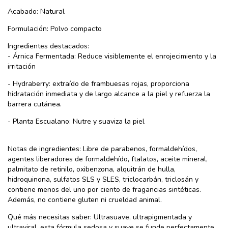
Acabado: Natural
Formulación: Polvo compacto
Ingredientes destacados:
- Árnica Fermentada: Reduce visiblemente el enrojecimiento y la
irritación
- Hydraberry: extraído de frambuesas rojas, proporciona
hidratación inmediata y de largo alcance a la piel y refuerza la
barrera cutánea.
- Planta Escualano: Nutre y suaviza la piel
Notas de ingredientes: Libre de parabenos, formaldehídos,
agentes liberadores de formaldehído, ftalatos, aceite mineral,
palmitato de retinilo, oxibenzona, alquitrán de hulla,
hidroquinona, sulfatos SLS y SLES, triclocarbán, triclosán y
contiene menos del uno por ciento de fragancias sintéticas.
Además, no contiene gluten ni crueldad animal.
Qué más necesitas saber: Ultrasuave, ultrapigmentada y
ultraviral, esta fórmula sedosa y suave se funde perfectamente