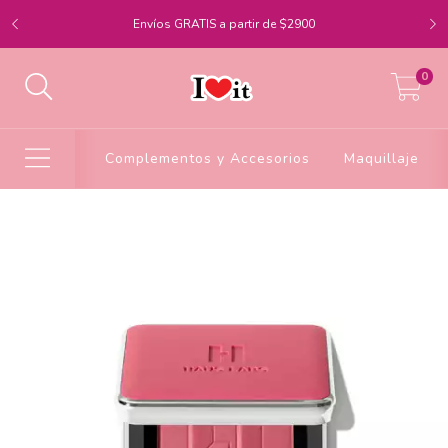
Envíos GRATIS a partir de $2900
0
Complementos y Accesorios
Maquillaje