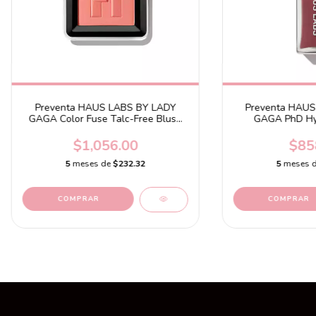
Preventa HAUS LABS BY LADY
Preventa HAUS
GAGA Color Fuse Talc-Free Blush
GAGA PhD Hyb
Powder Pomelo Peach
Plumping G
$1,056.00
$85
5
meses de
$232.32
5
meses 