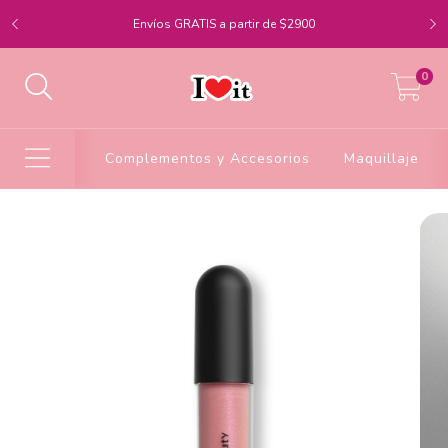
Envíos GRATIS a partir de $2900
0
Complementos y Accesorios
Maquillaje