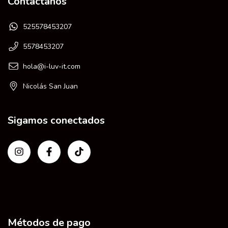
Contactános
525578453207
5578453207
hola@i-luv-it.com
Nicolás San Juan
Sigamos conectados
Métodos de pago