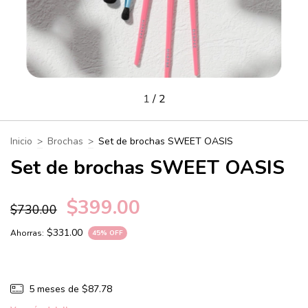
1
/
2
Inicio
>
Brochas
>
Set de brochas SWEET OASIS
Set de brochas SWEET OASIS
$399.00
$730.00
$331.00
Ahorras:
45
% OFF
5
meses de
$87.78