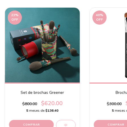
23
%
40
%
OFF
OFF
Set de brochas Greener
Broch
$620.00
$800.00
$300.00
5
meses de
$136.40
5
meses 