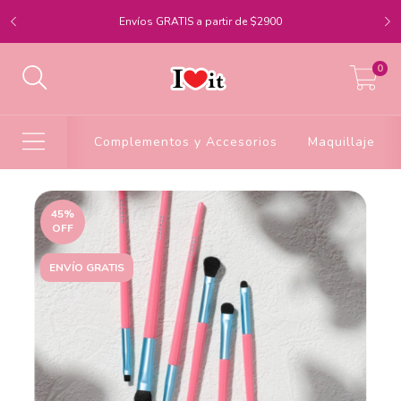
Envíos GRATIS a partir de $2900
0
Complementos y Accesorios
Maquillaje
45
%
OFF
ENVÍO GRATIS