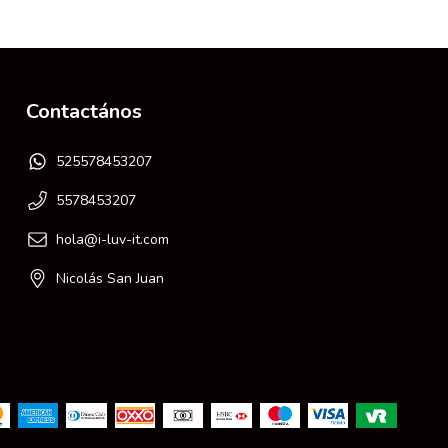
Contactános
525578453207
5578453207
hola@i-luv-it.com
Nicolás San Juan