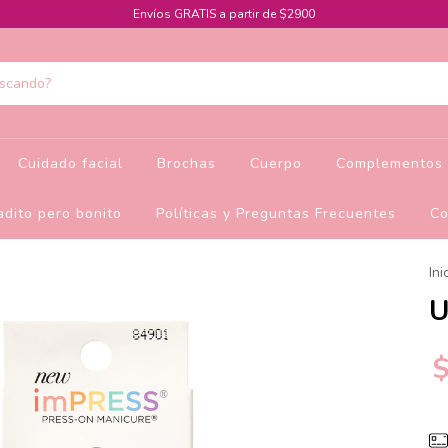
Envíos GRATIS a partir de $2900
Cuidado facial
Brochas
Cuerpo
Complementos 
dito pero bonito
Políticas y Preguntas Frecuentes
Co
Ini
U