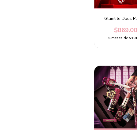
Glamlite Daus Pa
$869.0
5
meses de
$191