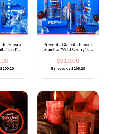
ite Pepsi x
Preventa Glamlite Pepsi x
lla" Lip Kit
Glamlite "Wild Cherry" Lip
Kit
.00
$910.00
e
$200.20
5
meses de
$200.20