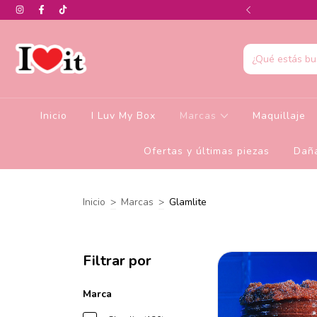
0% de descuento en la colección de Glamlite
Inicio
I Luv My Box
Marcas
Maquillaje
Ofertas y últimas piezas
Daña
Inicio
>
Marcas
>
Glamlite
Filtrar por
Marca