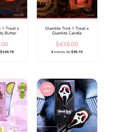
 'r Treat x
Glamlite Trick 'r Treat x
dy Butter
Glamlite Candle
.00
$435.00
e
$109.78
5
meses de
$95.70
10
%
OFF