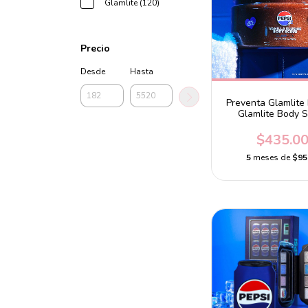
Glamlite (120)
Precio
Desde
Hasta
Preventa Glamlite 
Glamlite Body 
$435.0
5
meses de
$95