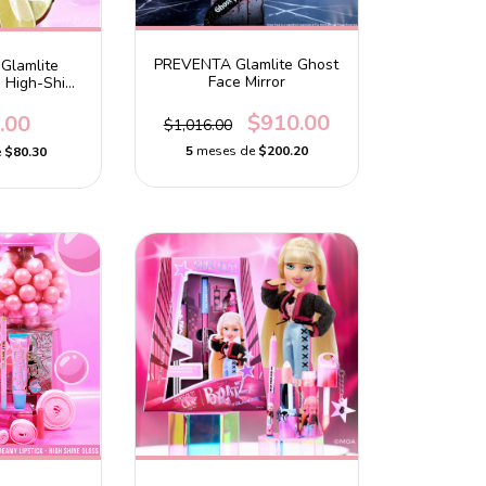
PREVENTA Glamlite Ghost
Glamlite
Face Mirror
e High-Shine
oss
$910.00
.00
$1,016.00
5
meses de
$200.20
e
$80.30