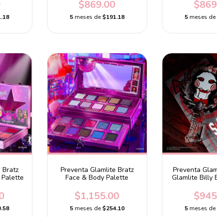
0
$869.00
$869
.18
5
meses de
$191.18
5
meses d
 Bratz
Preventa Glamlite Bratz
Preventa Gla
 Palette
Face & Body Palette
Glamlite Billy 
0
$1,155.00
$945
.58
5
meses de
$254.10
5
meses d