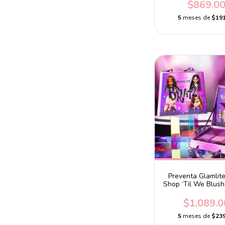
$869.0
5
meses de
$191
Preventa Glamlite
Shop ‘Til We Blush
$1,089.0
5
meses de
$239