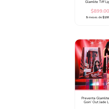
Glamlite Tiff Li
$899.0
5
meses de
$197
Preventa Glamlite
Goin’ Out Jade Li