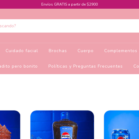
Envíos GRATIS a partir de $2900
Cuidado facial
Brochas
Cuerpo
Complementos 
dito pero bonito
Políticas y Preguntas Frecuentes
Co