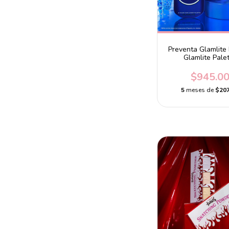
Preventa Glamlite 
Glamlite Pale
$945.0
5
meses de
$207