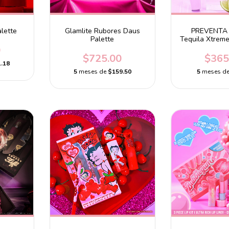
lette
Glamlite Rubores Daus
PREVENTA 
Palette
Tequila Xtrem
Lip Gl
0
$725.00
$365
.18
5
meses de
$159.50
5
meses d