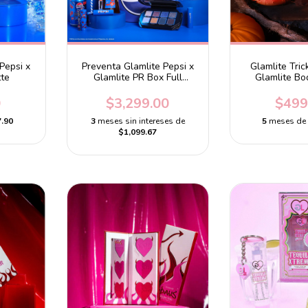
Pepsi x
Preventa Glamlite Pepsi x
Glamlite Trick
tte
Glamlite PR Box Full
Glamlite Bo
Collection
0
$3,299.00
$499
.90
3
meses sin intereses de
5
meses d
$1,099.67