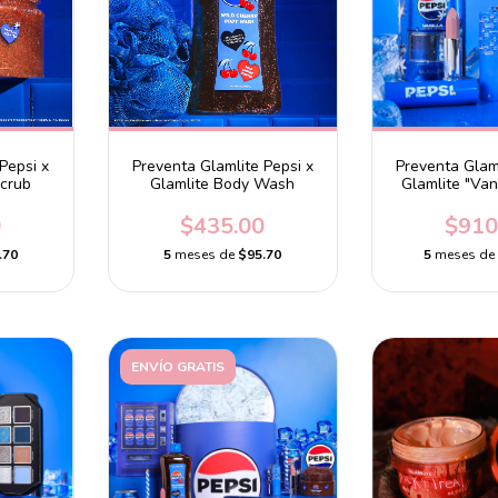
Pepsi x
Preventa Glamlite Pepsi x
Preventa Glaml
Scrub
Glamlite Body Wash
Glamlite "Vani
0
$435.00
$910
.70
5
meses de
$95.70
5
meses d
ENVÍO GRATIS