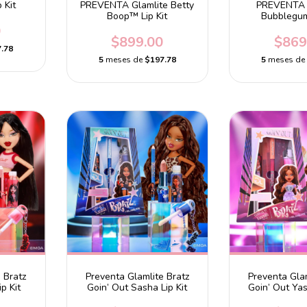
p Kit
PREVENTA Glamlite Betty
PREVENTA 
Boop™ Lip Kit
Bubblegum 
0
$899.00
$869
.78
5
meses de
$197.78
5
meses d
 Bratz
Preventa Glamlite Bratz
Preventa Glam
p Kit
Goin’ Out Sasha Lip Kit
Goin’ Out Yas