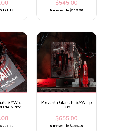
.00
$545.00
e
$191.18
5
meses de
$119.90
mlite SAW x
Preventa Glamlite SAW Lip
Blade Mirror
Duo
.00
$655.00
e
$207.90
5
meses de
$144.10