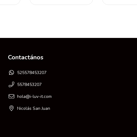
Contactános
525578453207
5578453207
hola@i-luv-it.com
Nicolás San Juan