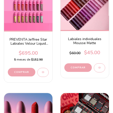
Labiales individuales
PREVENTA Jeffree Star
Mousse Matte
Labiales Velour Liquid
Lipsticks
$45.00
$695.00
$60.00
5
meses de
$152.90
COMPRAR
COMPRAR