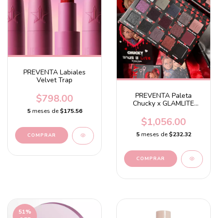
PREVENTA Labiales
Velvet Trap
PREVENTA Paleta
$798.00
Chucky x GLAMLITE
Palette
5
meses de
$175.56
$1,056.00
5
meses de
$232.32
COMPRAR
51
%