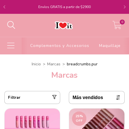
Envíos GRATIS a partir de $2900
0
Complementos y Accesorios
Maquillaje
Inicio
>
Marcas
>
breadcrumbs.pur
Marcas
Filtrar
25
%
OFF