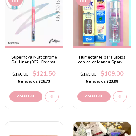
OFF
OFF
Supernova Multichrome
Humectante para labios
Gel Liner (002, Chroma)
con color Manga Sparkle
Lip Oil Mint
$121.50
$109.00
$160.00
$165.00
5
meses de
$26.73
5
meses de
$23.98