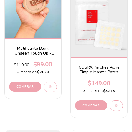
Matificante Blurr.
Unseen Touch Up -
Setter & Blotter
$99.00
$110.00
COSRX Parches Acne
Pimple Master Patch
5
meses de
$21.78
$149.00
5
meses de
$32.78