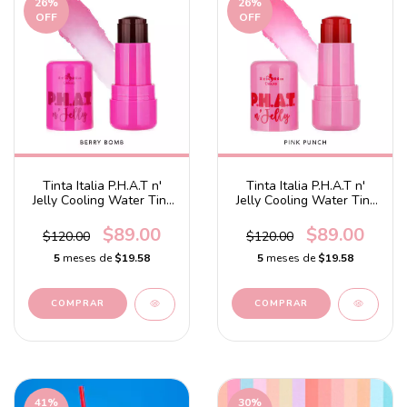
26
%
26
%
OFF
OFF
Tinta Italia P.H.A.T n'
Tinta Italia P.H.A.T n'
Jelly Cooling Water Tint
Jelly Cooling Water Tint
Berry Bomb
Pink Punch
$89.00
$89.00
$120.00
$120.00
5
meses de
$19.58
5
meses de
$19.58
41
%
30
%