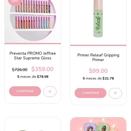
OFF
Preventa PROMO Jeffree
Primer Releaf Gripping
Star Supreme Gloss
Primer
$359.00
$99.00
$726.00
5
meses de
$78.98
5
meses de
$21.78
COMPRAR