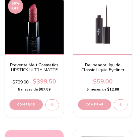
50
%
OFF
Preventa Melt Cosmetics
Delineador líquido
LIPSTICK ULTRA MATTE
Classic Liquid Eyeliner
Black
$399.50
$59.00
$799.00
5
meses de
$87.89
5
meses de
$12.98