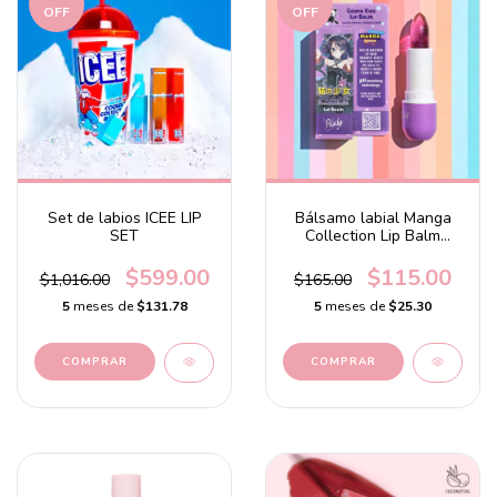
OFF
OFF
Set de labios ICEE LIP
Bálsamo labial Manga
SET
Collection Lip Balm
Grape Kiss
$599.00
$115.00
$1,016.00
$165.00
5
meses de
$131.78
5
meses de
$25.30