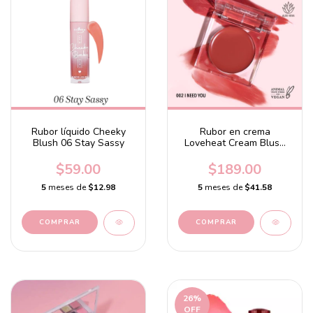
Rubor líquido Cheeky
Rubor en crema
Blush 06 Stay Sassy
Loveheat Cream Blush
(002, I Need You)
$59.00
$189.00
5
meses de
$12.98
5
meses de
$41.58
26
%
OFF