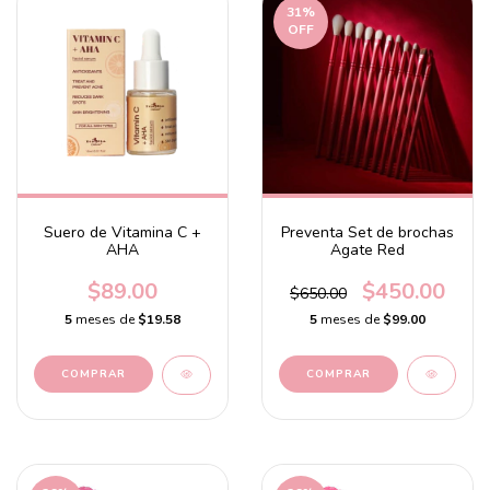
31
%
OFF
Suero de Vitamina C +
Preventa Set de brochas
AHA
Agate Red
$89.00
$450.00
$650.00
5
meses de
$19.58
5
meses de
$99.00