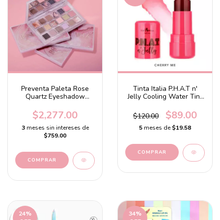
Preventa Paleta Rose
Tinta Italia P.H.A.T n'
Quartz Eyeshadow
Jelly Cooling Water Tint
Palette
Cherry
$2,277.00
$89.00
$120.00
3
meses sin intereses de
5
meses de
$19.58
$759.00
24
%
34
%