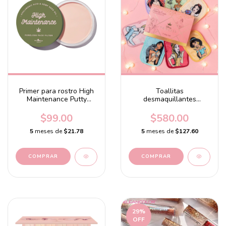
Primer para rostro High
Toallitas
Maintenance Putty
desmaquillantes
Primer
Ultimate Disney Princess
7-Da
$99.00
$580.00
5
meses de
$21.78
5
meses de
$127.60
29
%
OFF