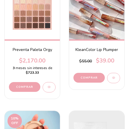
Preventa Paleta Orgy
KleanColor Lip Plumper
$2,170.00
$39.00
$55.00
3
meses sin intereses de
$723.33
COMPRAR
10
%
OFF