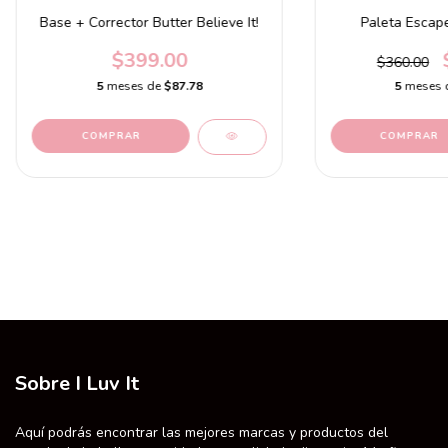
Base + Corrector Butter Believe It!
Paleta Escape
$399.00
$360.00
5
meses de
$87.78
5
meses 
COMPRAR
Sobre I Luv It
Aquí podrás encontrar las mejores marcas y productos del