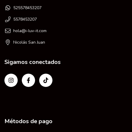
525578453207
5578453207
hola@i-luv-it.com
Nicolás San Juan
Sigamos conectados
Métodos de pago