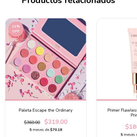
Productos relacionados
11
%
OFF
Paleta Escape the Ordinary
Primer Flawles
Pri
$319.00
$360.00
$18
5
meses de
$70.18
5
meses 