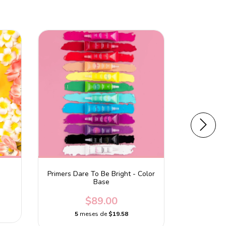
Primers Dare To Be Bright - Color
Iluminado
Base
$89.00
5
m
5
meses de
$19.58