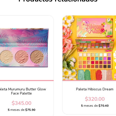
aleta Murumuru Butter Glow
Paleta Hibiscus Dream
Face Palette
$320.00
$345.00
5
meses de
$70.40
5
meses de
$75.90