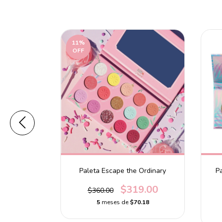
11
%
OFF
rimer Stick
Paleta Escape the Ordinary
P
$319.00
$360.00
0
5
meses de
$70.18
.20