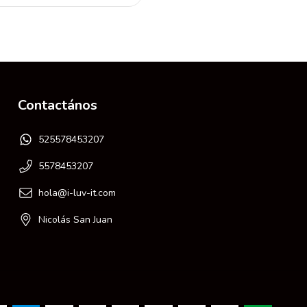
Contactános
525578453207
5578453207
hola@i-luv-it.com
Nicolás San Juan