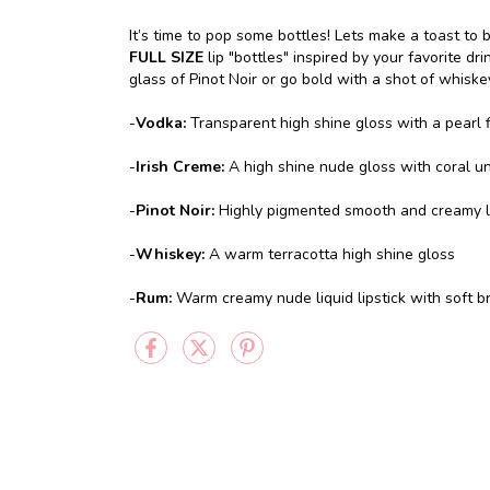
It’s time to pop some bottles! Lets make a toast to 
FULL SIZE
lip
"bottles" inspired by your favorite dr
glass of Pinot Noir or go bold with a shot of whiskey
-
Vodka:
Transparent high shine gloss with a pearl f
-
Irish Creme:
A high shine nude gloss with coral u
-
Pinot Noir:
Highly pigmented smooth and creamy liq
-
Whiskey:
A warm terracotta high shine gloss
-
Rum:
Warm creamy nude liquid lipstick with soft 