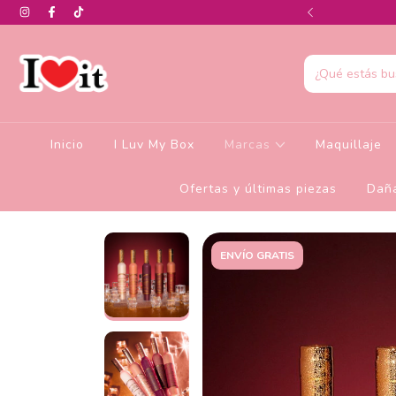
0% de descuento en la colección de Glamlite
Inicio
I Luv My Box
Marcas
Maquillaje
Ofertas y últimas piezas
Daña
ENVÍO GRATIS