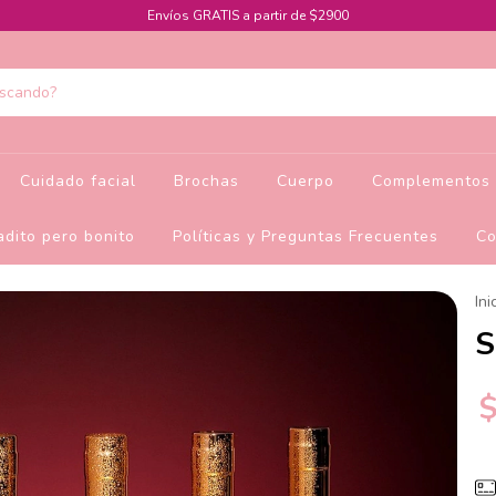
Envíos GRATIS a partir de $2900
Cuidado facial
Brochas
Cuerpo
Complementos 
dito pero bonito
Políticas y Preguntas Frecuentes
Co
Ini
S