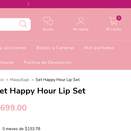
Agrega el cupón Barbie10 para 10% de descu
0
Ayuda
Mi cuenta
Mi carrito
y accesorios
Bolsos y Carteras
Mini perfumes
ntacto
Política de Devolución
cio
>
Maquillaje
>
Set Happy Hour Lip Set
et Happy Hour Lip Set
$699.00
5
meses de
$153.78