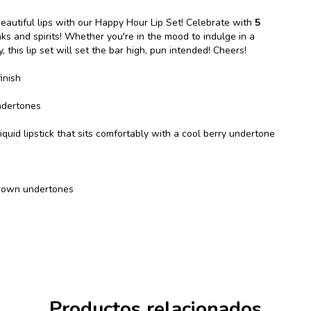
beautiful lips with our Happy Hour Lip Set! Celebrate with
5
inks and spirits! Whether you're in the mood to indulge in a
, this lip set will set the bar high, pun intended! Cheers!
inish
ndertones
uid lipstick that sits comfortably with a cool berry undertone
brown undertones
Productos relacionados