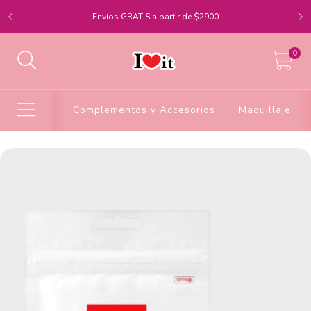
Envíos GRATIS a partir de $2900
0
Complementos y Accesorios
Maquillaje