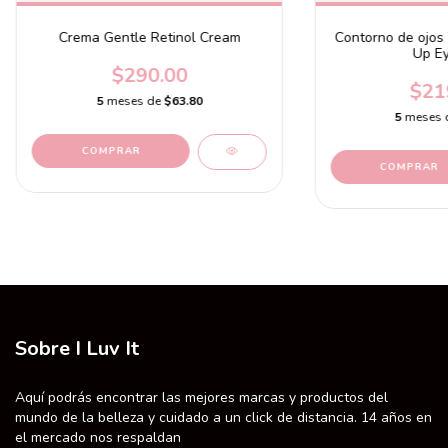
Crema Gentle Retinol Cream
Contorno de ojos
Up Ey
$290.00
$21
5
meses de
$63.80
5
meses 
Sobre I Luv It
Aquí podrás encontrar las mejores marcas y productos del
mundo de la belleza y cuidado a un click de distancia. 14 años en
el mercado nos respaldan