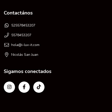
Contactános
525578453207
5578453207
hola@i-luv-it.com
Nicolás San Juan
Sigamos conectados