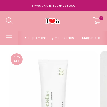
Envíos GRATIS a partir de $2900
0
Complementos y Accesorios
Maquillaje
61
%
OFF