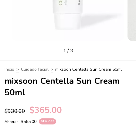
1
/
3
Inicio
>
Cuidado facial
>
mixsoon Centella Sun Cream 50ml
mixsoon Centella Sun Cream
50ml
$365.00
$930.00
$565.00
Ahorras:
61
% OFF