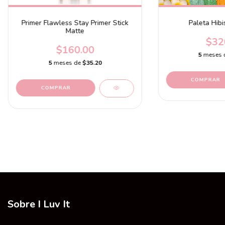
Primer Flawless Stay Primer Stick
Paleta Hib
Matte
$32
$160.00
5
meses 
5
meses de
$35.20
Sobre I Luv It