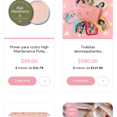
Primer para rostro High
Toallitas
Maintenance Putty
desmaquillantes
Primer
Ultimate Disney Princess
7-Da
$99.00
$580.00
5
meses de
$21.78
5
meses de
$127.60
29
%
OFF