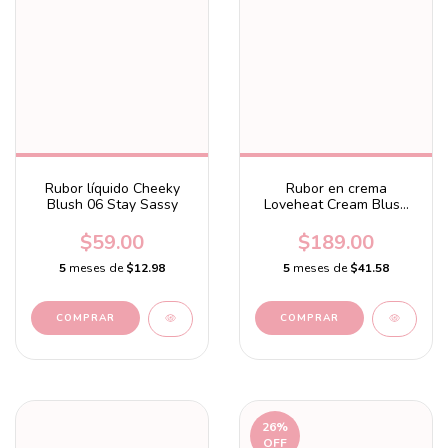
Rubor líquido Cheeky
Rubor en crema
Blush 06 Stay Sassy
Loveheat Cream Blush
(002, I Need You)
$59.00
$189.00
5
meses de
$12.98
5
meses de
$41.58
26
%
OFF