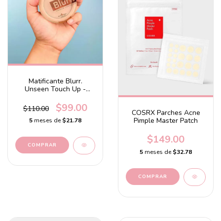
Matificante Blurr.
Unseen Touch Up -
Setter & Blotter
$99.00
$110.00
COSRX Parches Acne
Pimple Master Patch
5
meses de
$21.78
$149.00
5
meses de
$32.78