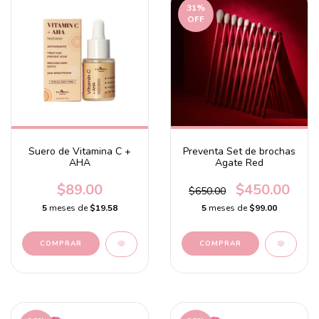
31
%
OFF
Suero de Vitamina C +
Preventa Set de brochas
AHA
Agate Red
$89.00
$450.00
$650.00
5
meses de
$19.58
5
meses de
$99.00