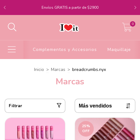
Envíos GRATIS a partir de $2900
0
Complementos y Accesorios
Maquillaje
Inicio
>
Marcas
>
breadcrumbs.nyx
Marcas
Filtrar
25
%
OFF