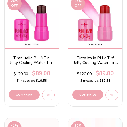
26
%
26
%
OFF
OFF
Tinta Italia P.H.A.T n'
Tinta Italia P.H.A.T n'
Jelly Cooling Water Tint
Jelly Cooling Water Tint
Berry Bomb
Pink Punch
$89.00
$89.00
$120.00
$120.00
5
meses de
$19.58
5
meses de
$19.58
41
%
30
%