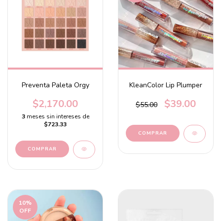
Preventa Paleta Orgy
KleanColor Lip Plumper
$2,170.00
$39.00
$55.00
3
meses sin intereses de
$723.33
COMPRAR
10
%
OFF