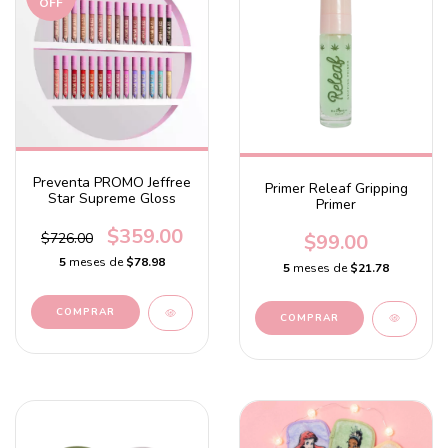
OFF
Preventa PROMO Jeffree
Primer Releaf Gripping
Star Supreme Gloss
Primer
$359.00
$99.00
$726.00
5
meses de
$78.98
5
meses de
$21.78
COMPRAR