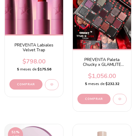
PREVENTA Labiales
Velvet Trap
PREVENTA Paleta
$798.00
Chucky x GLAMLITE
Palette
5
meses de
$175.56
$1,056.00
5
meses de
$232.32
COMPRAR
51
%