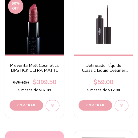
50
%
OFF
Preventa Melt Cosmetics
Delineador líquido
LIPSTICK ULTRA MATTE
Classic Liquid Eyeliner
Black
$399.50
$59.00
$799.00
5
meses de
$87.89
5
meses de
$12.98