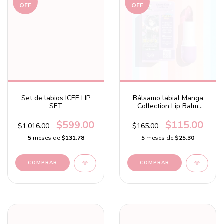
OFF
OFF
Set de labios ICEE LIP
Bálsamo labial Manga
SET
Collection Lip Balm
Grape Kiss
$599.00
$115.00
$1,016.00
$165.00
5
meses de
$131.78
5
meses de
$25.30