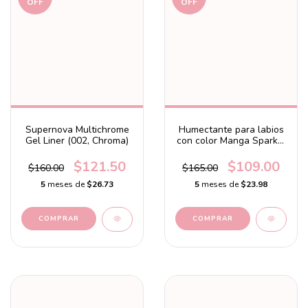
OFF
OFF
Supernova Multichrome
Humectante para labios
Gel Liner (002, Chroma)
con color Manga Sparkle
Lip Oil Mint
$121.50
$109.00
$160.00
$165.00
5
meses de
$26.73
5
meses de
$23.98