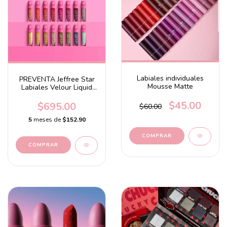
Labiales individuales
PREVENTA Jeffree Star
Mousse Matte
Labiales Velour Liquid
Lipsticks
$45.00
$695.00
$60.00
5
meses de
$152.90
COMPRAR
COMPRAR