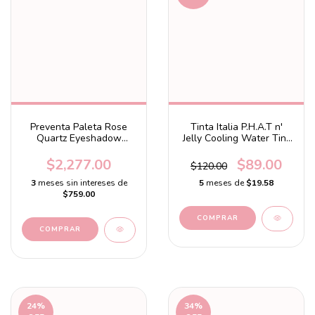
Preventa Paleta Rose
Tinta Italia P.H.A.T n'
Quartz Eyeshadow
Jelly Cooling Water Tint
Palette
Cherry
$2,277.00
$89.00
$120.00
3
meses sin intereses de
5
meses de
$19.58
$759.00
24
%
34
%