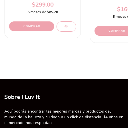
$299.00
$16
5
meses de
$65.78
5
meses 
Sobre I Luv It
Aquí podrás encontrar las mejores marcas y productos del
mundo de la belleza y cuidado a un click de distancia. 14 años en
el mercado nos respaldan