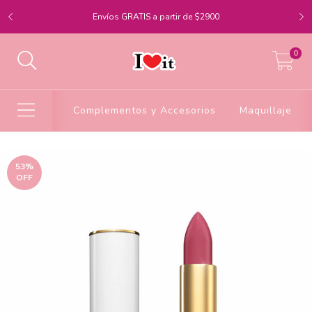
Envíos GRATIS a partir de $2900
0
Complementos y Accesorios
Maquillaje
53
%
OFF