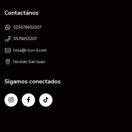
Contactános
525578453207
5578453207
hola@i-luv-it.com
Nicolás San Juan
Sigamos conectados