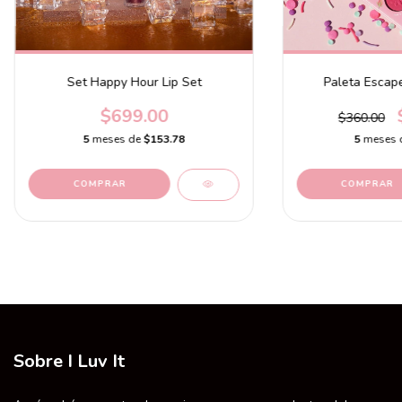
Set Happy Hour Lip Set
Paleta Escape
$699.00
$360.00
5
meses de
$153.78
5
meses 
Sobre I Luv It