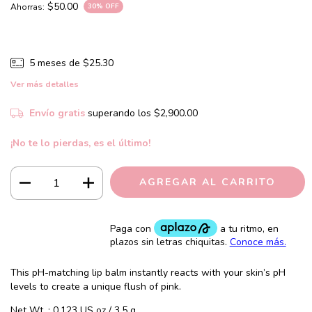
$50.00
Ahorras:
30
% OFF
5
meses de
$25.30
Ver más detalles
Envío gratis
superando los
$2,900.00
¡No te lo pierdas, es el último!
This pH-matching lip balm instantly reacts with your skin’s pH
levels to create a unique flush of pink.
Net Wt. : 0.123 US oz / 3.5 g