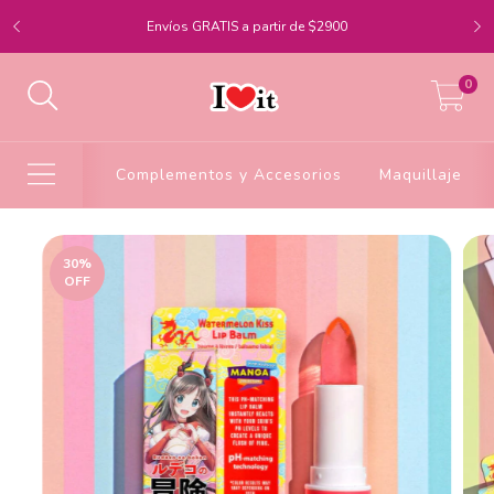
Envíos GRATIS a partir de $2900
0
Complementos y Accesorios
Maquillaje
30
%
OFF