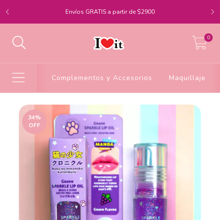
Envíos GRATIS a partir de $2900
0
Complementos y Accesorios
Maquillaje
34
%
OFF