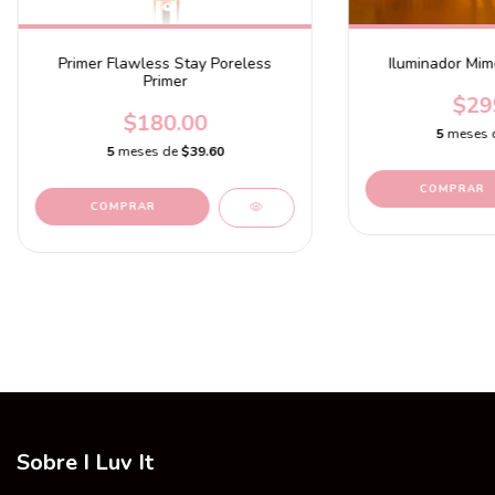
Primer Flawless Stay Poreless
Iluminador Mim
Primer
$29
$180.00
5
meses 
5
meses de
$39.60
Sobre I Luv It