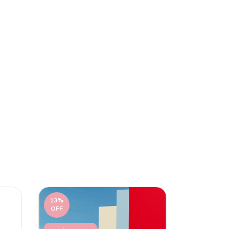
13
%
OFF