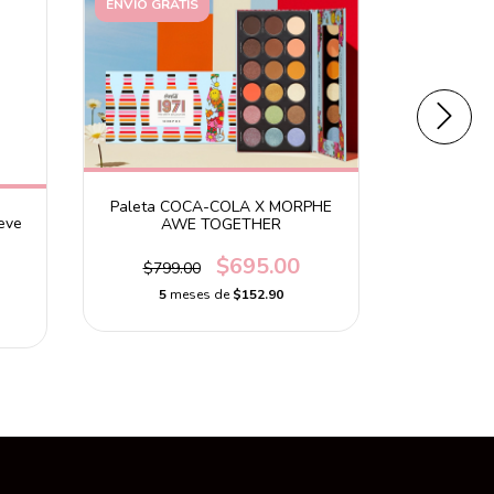
ENVÍO GRATIS
Paleta COCA-COLA X MORPHE
eve
Palet
AWE TOGETHER
$695.00
$799.00
5
m
5
meses de
$152.90