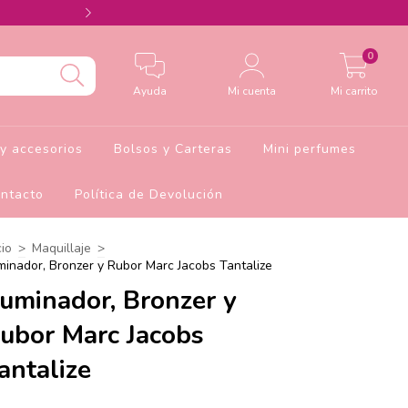
Agrega el cupón Barbie10 para 10% de descu
0
Ayuda
Mi cuenta
Mi carrito
y accesorios
Bolsos y Carteras
Mini perfumes
ntacto
Política de Devolución
cio
>
Maquillaje
>
uminador, Bronzer y Rubor Marc Jacobs Tantalize
luminador, Bronzer y
ubor Marc Jacobs
antalize