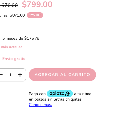
$799.00
,670.00
$871.00
rras:
52
% OFF
5
meses de
$175.78
 más detalles
Envío gratis