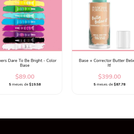
mers Dare To Be Bright - Color
Base + Corrector Butter Beli
Base
It!
$89.00
$399.00
5
meses de
$19.58
5
meses de
$87.78