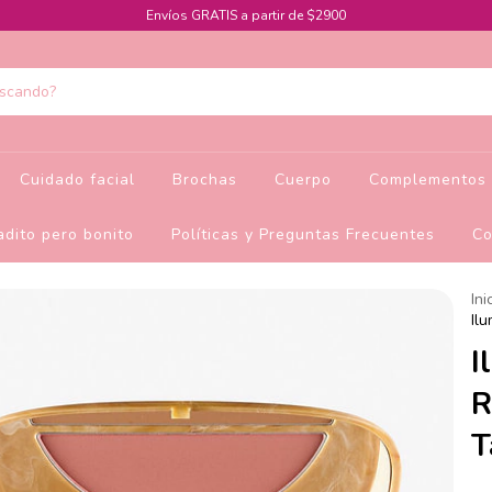
Envíos GRATIS a partir de $2900
Cuidado facial
Brochas
Cuerpo
Complementos 
dito pero bonito
Políticas y Preguntas Frecuentes
Co
Ini
Il
I
R
T