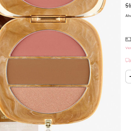
$1
Aho
Ver