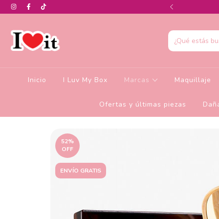
0% de descuento en la colección de Glamlite
Inicio
I Luv My Box
Marcas
Maquillaje
Ofertas y últimas piezas
Daña
52
%
OFF
ENVÍO GRATIS