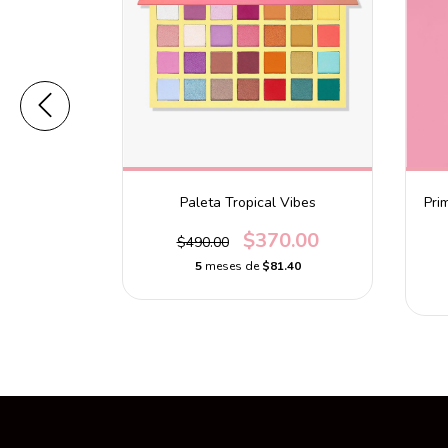
y Poreless
Paleta Tropical Vibes
Pri
$370.00
$490.00
0
5
meses de
$81.40
.60