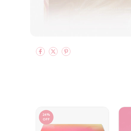
24
%
OFF