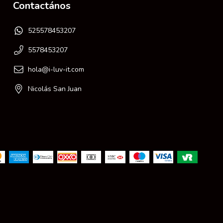
Contactános
525578453207
5578453207
hola@i-luv-it.com
Nicolás San Juan