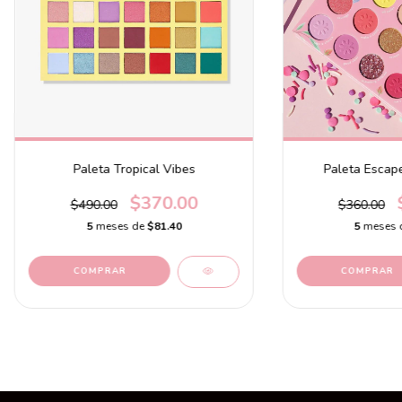
Paleta Tropical Vibes
Paleta Escape
$370.00
$490.00
$360.00
5
meses de
$81.40
5
meses 