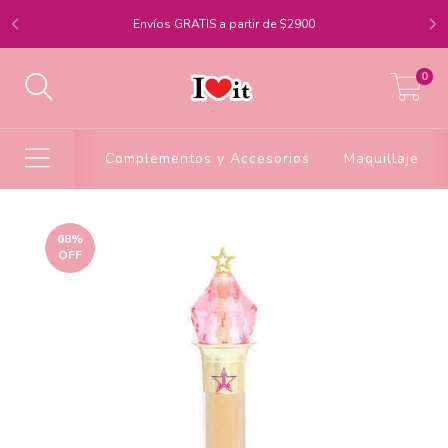
Envíos GRATIS a partir de $2900
0
Complementos y Accesorios
Maquillaje
68
%
OFF