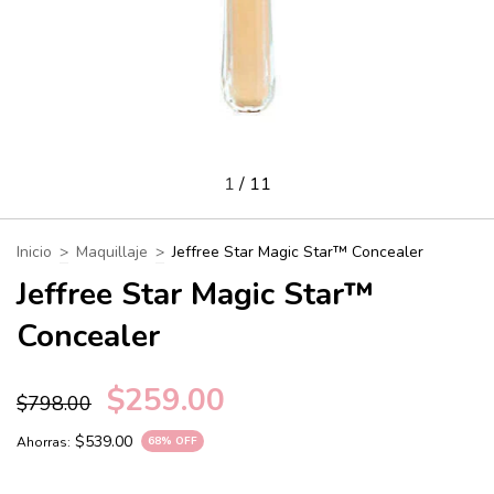
1
/
11
Inicio
>
Maquillaje
>
Jeffree Star Magic Star™ Concealer
Jeffree Star Magic Star™
Concealer
$259.00
$798.00
$539.00
Ahorras:
68
% OFF