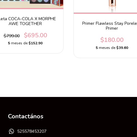
leta COCA-COLA X MORPHE
Primer Flawless Stay Porel
AWE TOGETHER
Primer
$695.00
$799.00
$180.00
5
meses de
$152.90
5
meses de
$39.60
Contactános
525578453207