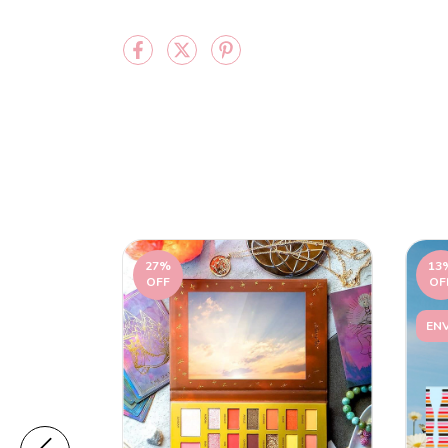
27
%
13
OFF
OF
ENV