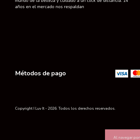
mundo de la belleza y cuidado a un click de distancia. 14
años en el mercado nos respaldan
Métodos de pago
Copyright I Luv It - 2026. Todos los derechos reservados.
Al navegar por 