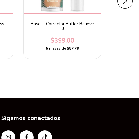
ess
Base + Corrector Butter Believe
Palet
It!
$490
$399.00
5
m
5
meses de
$87.78
Sigamos conectados