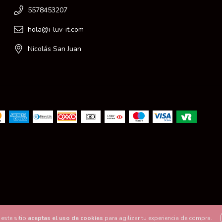
5578453207
hola@i-luv-it.com
Nicolás San Juan
este sitio
aceptas el uso de cookies
para agilizar tu experiencia de compra.