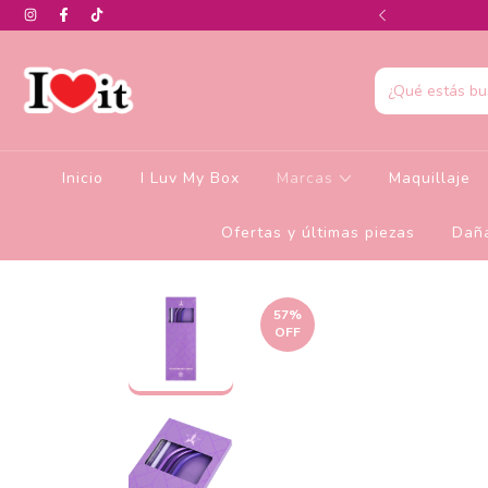
0% de descuento en la colección de Glamlite
Inicio
I Luv My Box
Marcas
Maquillaje
Ofertas y últimas piezas
Daña
57
%
OFF