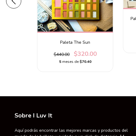
Pa
tter Glow
e
0
Paleta The Sun
.90
$320.00
$440.00
5
meses de
$70.40
Sobre I Luv It
Aquí podrás encontrar las mejores marcas y productos del