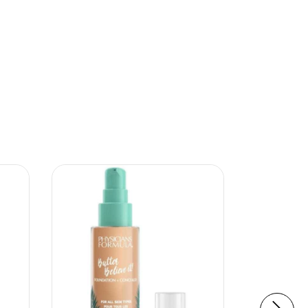
24
%
OFF