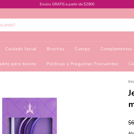
Envíos GRATIS a partir de $2900
Cuidado facial
Brochas
Cuerpo
Complementos 
dito pero bonito
Políticas y Preguntas Frecuentes
Co
Ini
J
m
$
Aho