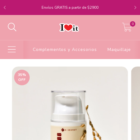
Envíos GRATIS a partir de $2900
0
Complementos y Accesorios
Maquillaje
35
%
OFF