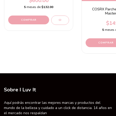
$600.00
5
meses de
$132.00
COSRX Parche
Master
$14
5
meses 
Sobre I Luv It
Aquí podrás encontrar las mejores marcas y productos del
mundo de la belleza y cuidado a un click de distancia. 14 años en
el mercado nos respaldan