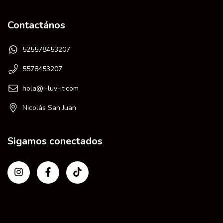
Contactános
525578453207
5578453207
hola@i-luv-it.com
Nicolás San Juan
Sigamos conectados