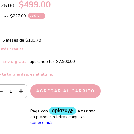
$499.00
726.00
$227.00
rras:
31
% OFF
5
meses de
$109.78
 más detalles
Envío gratis
superando los
$2,900.00
 te lo pierdas, es el último!