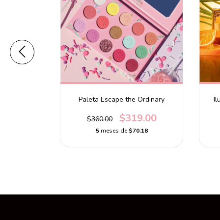
rimer Stick
Paleta Escape the Ordinary
Il
$319.00
$360.00
0
5
meses de
$70.18
.20