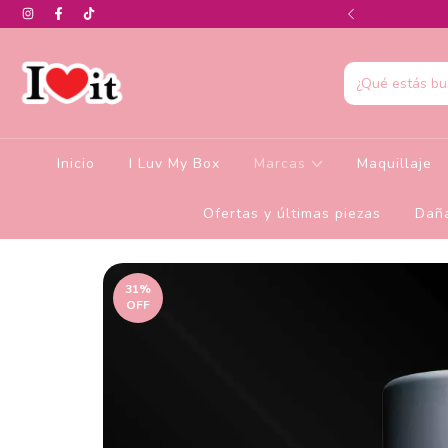
0% de descuento en la colección de Glamlite
Inicio
I Luv My Box
Marcas
Maquillaje
Ofertas y últimas piezas
Daña
31
%
OFF