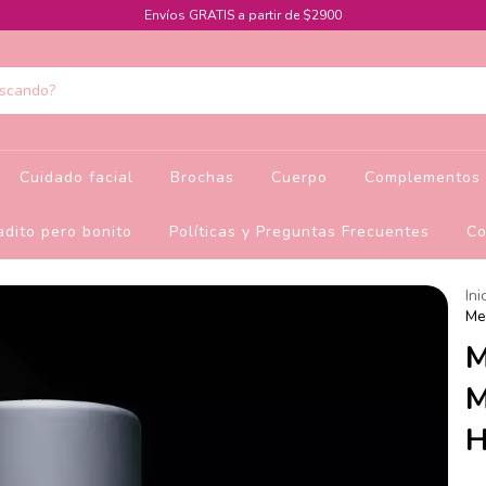
Envíos GRATIS a partir de $2900
Cuidado facial
Brochas
Cuerpo
Complementos 
dito pero bonito
Políticas y Preguntas Frecuentes
Co
Ini
Me
M
M