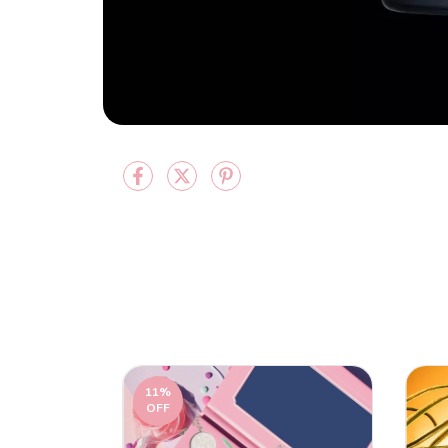
11
%
OFF