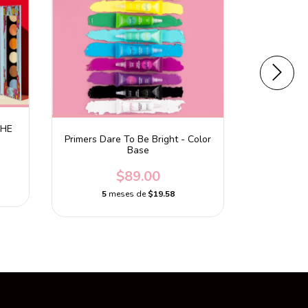
PHE
Primers Dare To Be Bright - Color
Primer Fl
Base
$89.00
5
meses de
$19.58
5
m