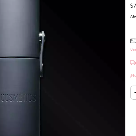
$
Aho
Ver
¡No