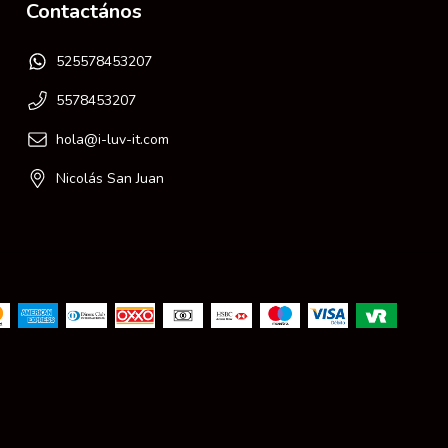
Contactános
525578453207
5578453207
hola@i-luv-it.com
Nicolás San Juan