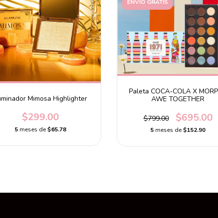
ENVÍO GRATIS
Paleta COCA-COLA X MOR
uminador Mimosa Highlighter
AWE TOGETHER
$299.00
$695.00
$799.00
5
meses de
$65.78
5
meses de
$152.90