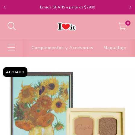
Envíos GRATIS a partir de $2900
0
Complementos y Accesorios
Maquillaje
AGOTADO