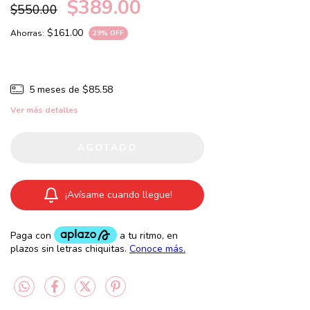
$389.00
$550.00
$161.00
Ahorras:
29
% OFF
5
meses de
$85.58
Ver más detalles
¡Avísame cuando llegue!