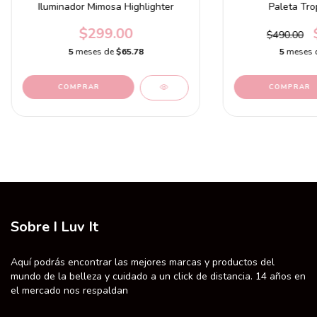
Iluminador Mimosa Highlighter
Paleta Tro
$299.00
$490.00
5
meses de
$65.78
5
meses 
Sobre I Luv It
Aquí podrás encontrar las mejores marcas y productos del
mundo de la belleza y cuidado a un click de distancia. 14 años en
el mercado nos respaldan