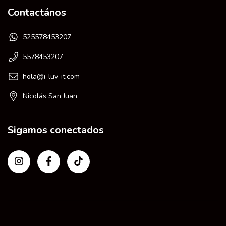
Contactános
525578453207
5578453207
hola@i-luv-it.com
Nicolás San Juan
Sigamos conectados