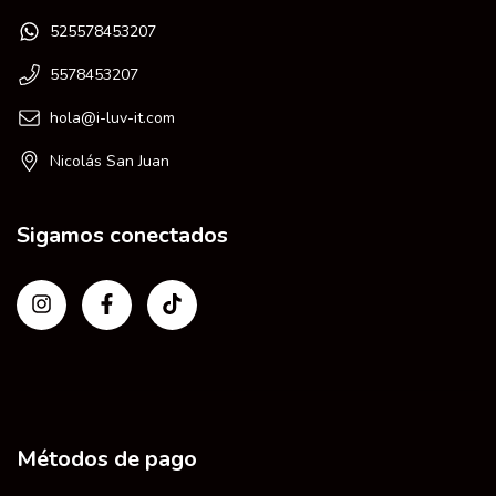
525578453207
5578453207
hola@i-luv-it.com
Nicolás San Juan
Sigamos conectados
Métodos de pago