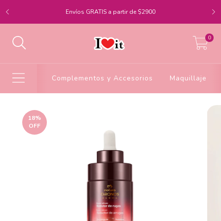
Envíos GRATIS a partir de $2900
0
Complementos y Accesorios
Maquillaje
18
%
OFF