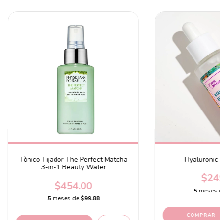
Tònico-Fijador The Perfect Matcha
Hyaluronic
3-in-1 Beauty Water
$24
$454.00
5
meses 
5
meses de
$99.88