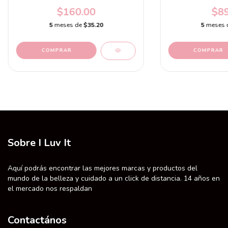
$160.00
$89
5
meses de
$35.20
5
meses 
COMPRAR
Sobre I Luv It
Aquí podrás encontrar las mejores marcas y productos del
mundo de la belleza y cuidado a un click de distancia. 14 años en
el mercado nos respaldan
Contactános