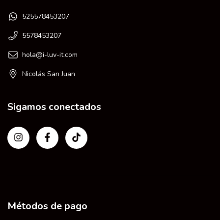
525578453207
5578453207
hola@i-luv-it.com
Nicolás San Juan
Sigamos conectados
Métodos de pago