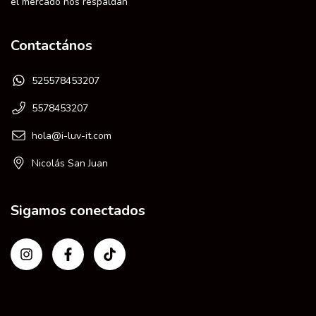
el mercado nos respaldan
Contactános
525578453207
5578453207
hola@i-luv-it.com
Nicolás San Juan
Sigamos conectados