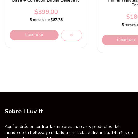
Base + Corrector Butter Believe It!
Primer Flawles
Pri
$399.00
$18
5
meses de
$87.78
5
meses 
COMPRAR
Sobre I Luv It
Aquí podrás encontrar las mejores marcas y productos del
mundo de la belleza y cuidado a un click de distancia. 14 años en