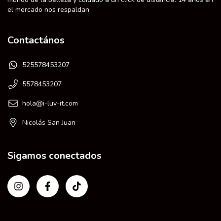
el mercado nos respaldan
Contactános
525578453207
5578453207
hola@i-luv-it.com
Nicolás San Juan
Sigamos conectados