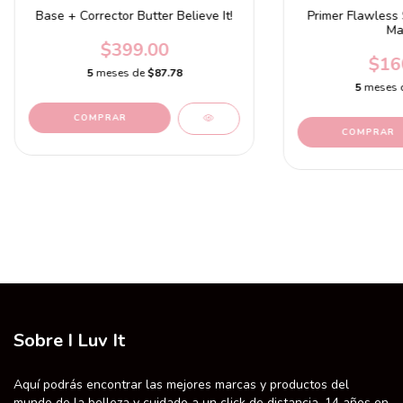
Base + Corrector Butter Believe It!
Primer Flawless 
Ma
$399.00
$16
5
meses de
$87.78
5
meses 
COMPRAR
Sobre I Luv It
Aquí podrás encontrar las mejores marcas y productos del
mundo de la belleza y cuidado a un click de distancia. 14 años en