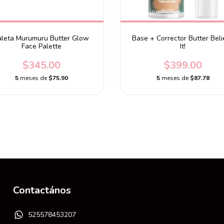
aleta Murumuru Butter Glow
Base + Corrector Butter Beli
Face Palette
It!
$345.00
$399.00
5
meses de
$75.90
5
meses de
$87.78
Contactános
525578453207