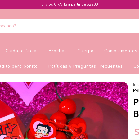
Envíos GRATIS a partir de $2900
Cuidado facial
Brochas
Cuerpo
Complementos 
dito pero bonito
Políticas y Preguntas Frecuentes
Co
Ini
PR
P
B