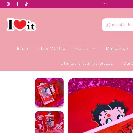
0% de descuento en la colección de Glamlite
Inicio
I Luv My Box
Marcas
Maquillaje
Ofertas y últimas piezas
Daña