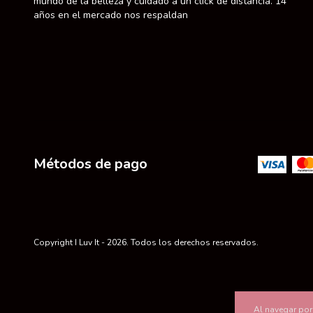
mundo de la belleza y cuidado a un click de distancia. 14
años en el mercado nos respaldan
Métodos de pago
Copyright I Luv It - 2026. Todos los derechos reservados.
Al navegar por 