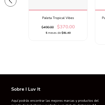
Ordinary
Paleta Tropical Vibes
P
9.00
$370.00
$490.00
.18
5
meses de
$81.40
Sobre I Luv It
Aquí podrás encontrar las mejores marcas y productos del