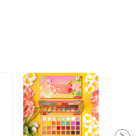
13
%
OFF
ENVÍO GRA