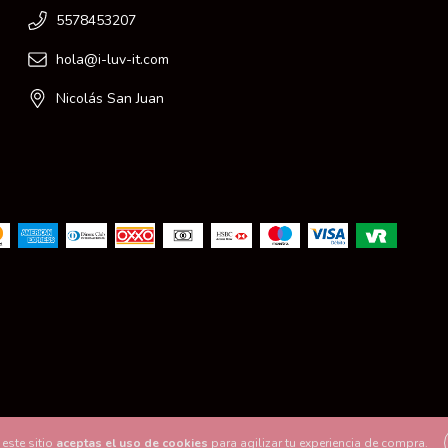
5578453207
hola@i-luv-it.com
Nicolás San Juan
este sitio
aceptas el uso de cookies
para agilizar tu experiencia de compra.