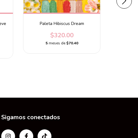
Paleta C
eve
Paleta Hibiscus Dream
AW
$320.00
$799
5
meses de
$70.40
5
m
Sigamos conectados