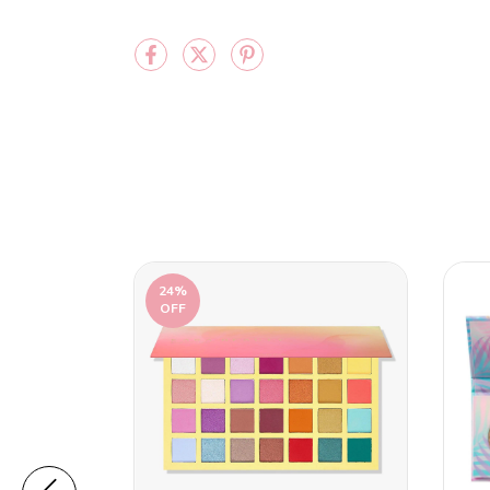
24
%
OFF