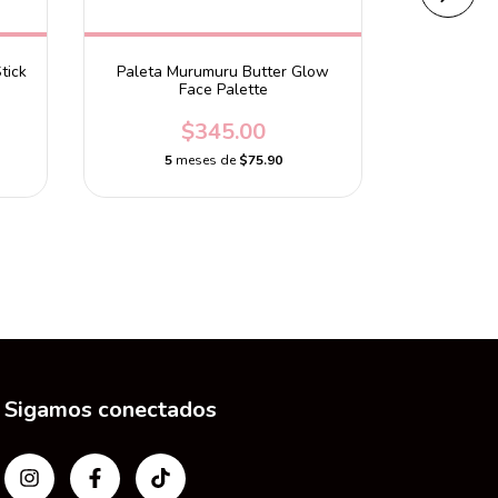
tick
Paleta Murumuru Butter Glow
Face Palette
$345.00
P
5
meses de
$75.90
$440
5
m
Sigamos conectados