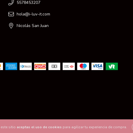
5578453207
hola@i-luv-it.com
Nicolás San Juan
este sitio
aceptas el uso de cookies
para agilizar tu experiencia de compra.