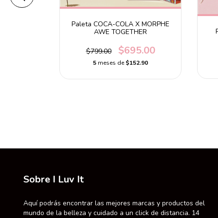
Paleta COCA-COLA X MORPHE
ght - Color
AWE TOGETHER
$695.00
$799.00
5
meses de
$152.90
.58
Sobre I Luv It
Aquí podrás encontrar las mejores marcas y productos del
mundo de la belleza y cuidado a un click de distancia. 14