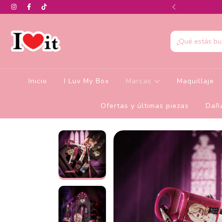
0% de descuento en la colección de Glamlite
Inicio
I Luv My Box
Marcas
Maquillaje
Ofertas y últimas piezas
Daña