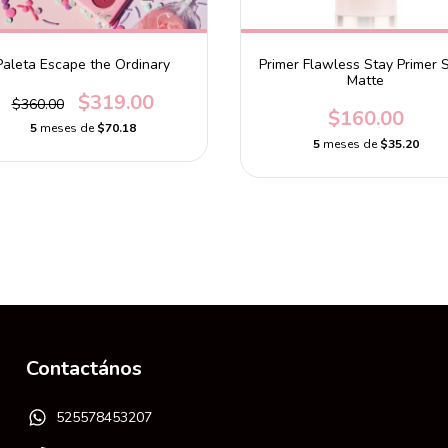
Paleta Escape the Ordinary
Primer Flawless Stay Primer S
Matte
$319.00
$360.00
$160.00
5
meses de
$70.18
5
meses de
$35.20
Contactános
525578453207