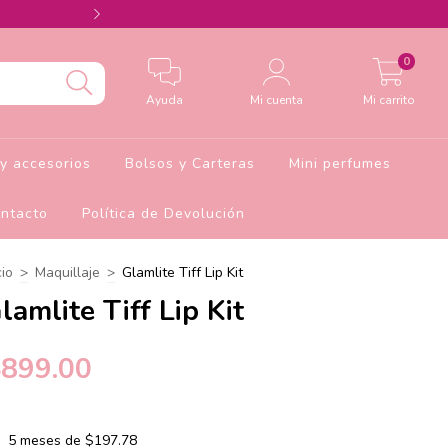
Agrega el cupón Barbie10 para 10% de descu
0
Ayuda
Mi cuenta
Mi carrito
y accesorios
Bolsos y Carteras
Mini perfumes
ntacto
Política de Devolución
cio
>
Maquillaje
>
Glamlite Tiff Lip Kit
lamlite Tiff Lip Kit
$899.00
5
meses de
$197.78