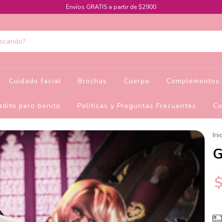
Envíos GRATIS a partir de $2900
Cuidado facial
Brochas
Cuerpo
Complementos 
dito pero bonito
Políticas y Preguntas Frecuentes
Co
Ini
G