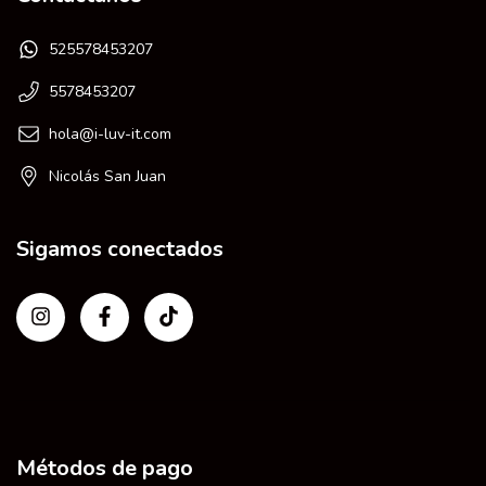
525578453207
5578453207
hola@i-luv-it.com
Nicolás San Juan
Sigamos conectados
Métodos de pago