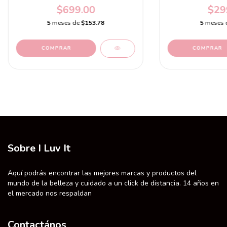
$699.00
$29
5
meses de
$153.78
5
meses 
Sobre I Luv It
Aquí podrás encontrar las mejores marcas y productos del
mundo de la belleza y cuidado a un click de distancia. 14 años en
el mercado nos respaldan
Contactános