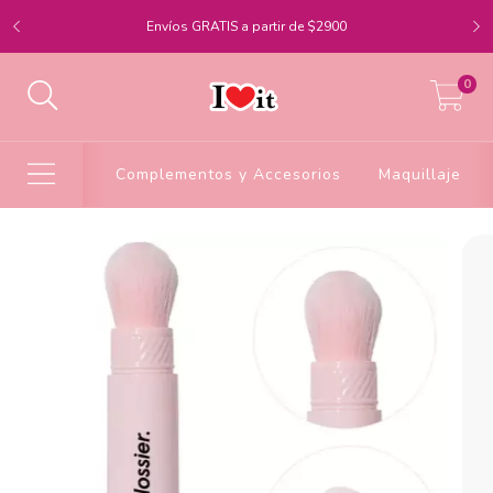
Envíos GRATIS a partir de $2900
0
Complementos y Accesorios
Maquillaje