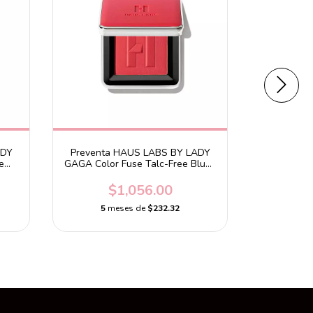
ADY
Preventa HAUS LABS BY LADY
Preventa
e
GAGA Color Fuse Talc-Free Blush
GAGA Color
Powder Watermelon Bliss
Powde
$1,056.00
$
5
meses de
$232.32
5
m