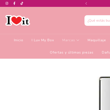
0% de descuento en la colección de Glamlite
Inicio
I Luv My Box
Marcas
Maquillaje
Ofertas y últimas piezas
Daña