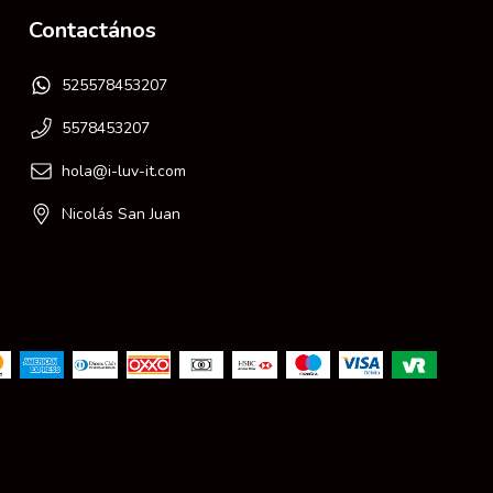
Contactános
525578453207
5578453207
hola@i-luv-it.com
Nicolás San Juan