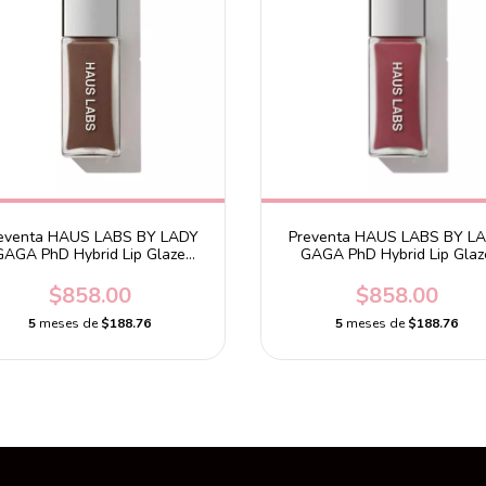
eventa HAUS LABS BY LADY
Preventa HAUS LABS BY L
GAGA PhD Hybrid Lip Glaze
GAGA PhD Hybrid Lip Glaz
Plumping Gloss Praline
Plumping Gloss Guava
$858.00
$858.00
5
meses de
$188.76
5
meses de
$188.76