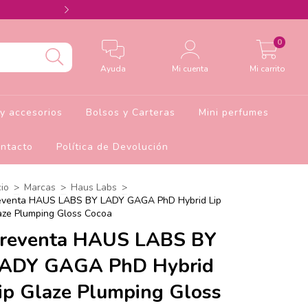
Agrega el cupón Barbie10 para 10% de descu
0
Ayuda
Mi cuenta
Mi carrito
y accesorios
Bolsos y Carteras
Mini perfumes
ntacto
Política de Devolución
cio
>
Marcas
>
Haus Labs
>
eventa HAUS LABS BY LADY GAGA PhD Hybrid Lip
aze Plumping Gloss Cocoa
reventa HAUS LABS BY
ADY GAGA PhD Hybrid
ip Glaze Plumping Gloss