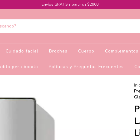
Envíos GRATIS a partir de $2900
Cuidado facial
Brochas
Cuerpo
Complementos 
dito pero bonito
Políticas y Preguntas Frecuentes
Co
Ini
Pr
Gl
P
L
L