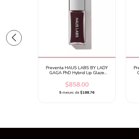
S BY LADY
Preventa HAUS LABS BY LADY
Pr
-Free Blush
GAGA PhD Hybrid Lip Glaze
Moon
Plumping Gloss Fig
00
$858.00
2.32
5
meses de
$188.76