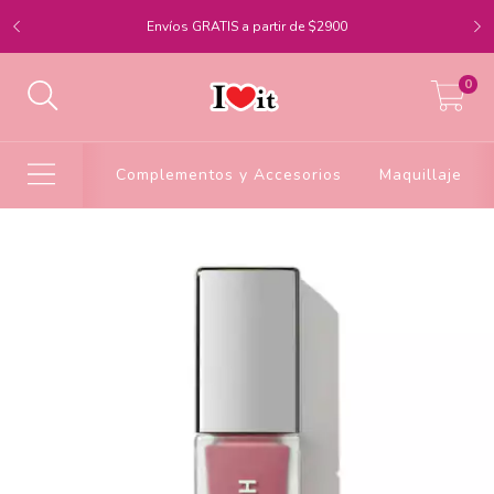
Envíos GRATIS a partir de $2900
0
Complementos y Accesorios
Maquillaje