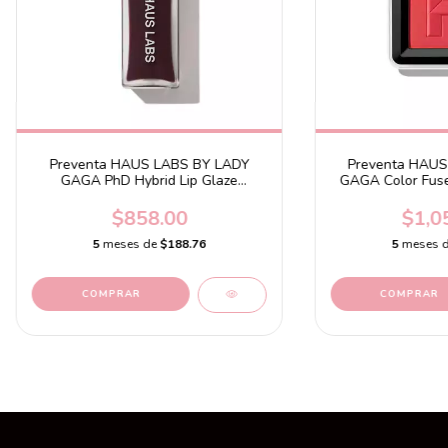
Preventa HAUS LABS BY LADY
Preventa HAUS
GAGA PhD Hybrid Lip Glaze
GAGA Color Fuse
Plumping Gloss Fig
Powder Wate
$858.00
$1,0
5
meses de
$188.76
5
meses 