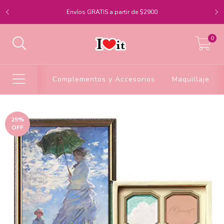
Envíos GRATIS a partir de $2900
0
Complementos y Accesorios
Maquillaje
29
%
OFF