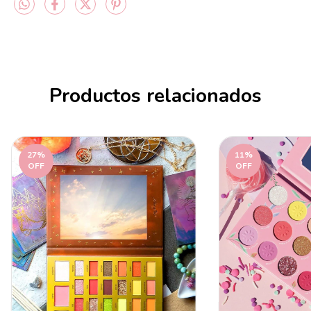
Productos relacionados
27
%
11
%
OFF
OFF