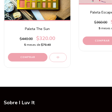
Paleta Escape
$360.00
5
meses 
Paleta The Sun
$320.00
$440.00
5
meses de
$70.40
Sobre I Luv It