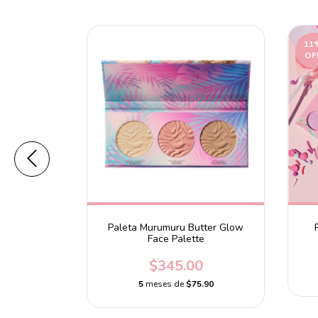
11
OF
y Poreless
Paleta Murumuru Butter Glow
Face Palette
0
$345.00
.60
5
meses de
$75.90