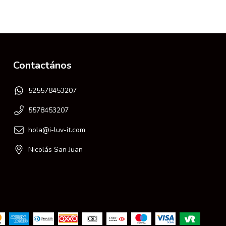
Contactános
525578453207
5578453207
hola@i-luv-it.com
Nicolás San Juan