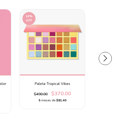
24
%
OFF
olor
Paleta Tropical Vibes
Primer Flaw
$370.00
$490.00
5
meses de
$81.40
5
m