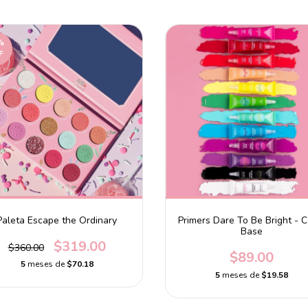
%
F
Paleta Escape the Ordinary
Primers Dare To Be Bright - C
Base
$319.00
$360.00
$89.00
5
meses de
$70.18
5
meses de
$19.58