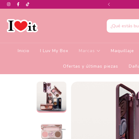
0% de descuento en la colección de Glamlite
Inicio
I Luv My Box
Marcas
Maquillaje
Ofertas y últimas piezas
Daña