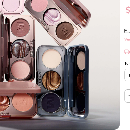
Ver
To