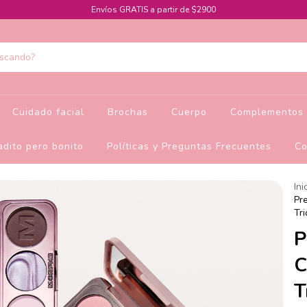
Envíos GRATIS a partir de $2900
Cuidado facial
Brochas
Cuerpo
Complementos 
dito pero bonito
Políticas y Preguntas Frecuentes
Co
Ini
Pr
Tri
P
C
T