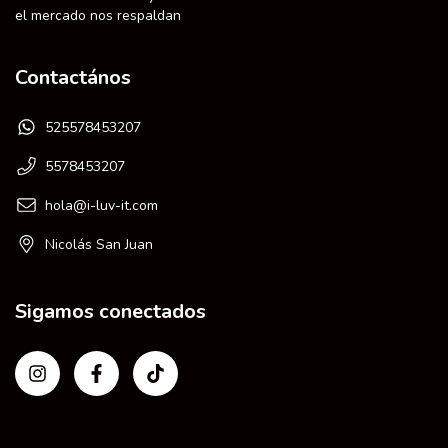
el mercado nos respaldan
Contactános
525578453207
5578453207
hola@i-luv-it.com
Nicolás San Juan
Sigamos conectados