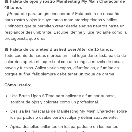
📖 Paleta de ojos y rostro Manifesting My Main Character de
48 tonos
. ¡Prepárate para un giro inesperado! Esta paleta de ensueño
para rostro y ojos incluye tonos mate aterciopelados y brillos
luminosos que te permiten crear desde suaves neutros hasta un
resplandor deslumbrante. Esculpe, define y luce radiante como la
protagonista que eres.
📖 Paleta de coloretes Blushed Ever After de 15 tonos.
Todo cuento de hadas merece un final legendario. Esta paleta de
coloretes aporta el toque final con una mágica mezcla de rosas,
bayas y fucsias. Aplica varias capas, difumínalas, difumínalas...
porque tu final feliz siempre debe tener un toque de drama.
Cómo usarlo:
Usa Brush Upon A Time para aplicar y difuminar tu base,
sombra de ojos y colorete como un profesional.
Desliza las máscaras de Manifesting My Main Character sobre
los párpados o úsalas para esculpir y definir suavemente.
Aplica destellos brillantes en los párpados o en los puntos