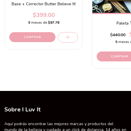
Base + Corrector Butter Believe It!
$399.00
5
meses de
$87.78
Paleta 
$440.00
COMPRAR
5
meses 
Sobre I Luv It
Aquí podrás encontrar las mejores marcas y productos del
mundo de la belleza y cuidado a un click de distancia. 14 años en