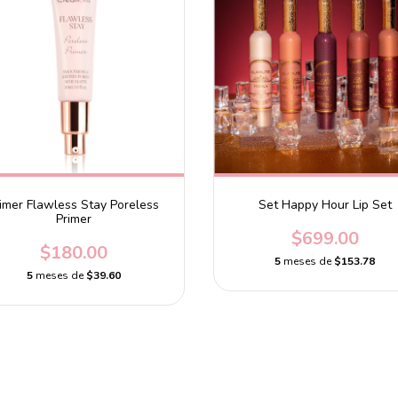
imer Flawless Stay Poreless
Set Happy Hour Lip Set
Primer
$699.00
$180.00
5
meses de
$153.78
5
meses de
$39.60