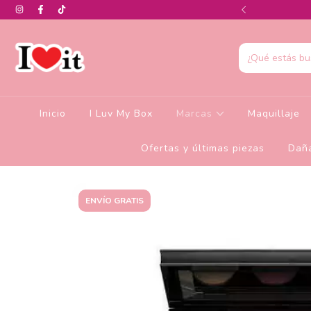
0% de descuento en la colección de Glamlite
Inicio
I Luv My Box
Marcas
Maquillaje
Ofertas y últimas piezas
Daña
ENVÍO GRATIS