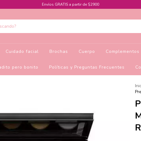
Envíos GRATIS a partir de $2900
Cuidado facial
Brochas
Cuerpo
Complementos 
dito pero bonito
Políticas y Preguntas Frecuentes
Co
Ini
Pr
P
M
R