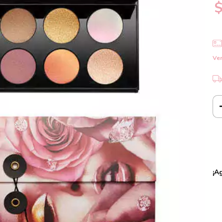
$
Ver
¡A