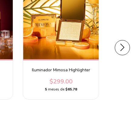
Iluminador Mimosa Highlighter
Palet
$299.00
5
meses de
$65.78
5
m