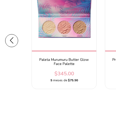
Paleta Murumuru Butter Glow
Pr
Face Palette
$345.00
un
5
meses de
$75.90
0.00
.40