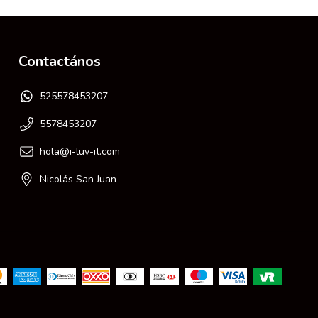
Contactános
525578453207
5578453207
hola@i-luv-it.com
Nicolás San Juan